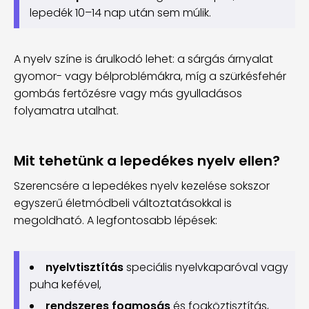
lepedék 10–14 nap után sem múlik.
A nyelv színe is árulkodó lehet: a sárgás árnyalat
gyomor- vagy bélproblémákra, míg a szürkésfehér
gombás fertőzésre vagy más gyulladásos
folyamatra utalhat.
Mit tehetünk a lepedékes nyelv ellen?
Szerencsére a lepedékes nyelv kezelése sokszor
egyszerű életmódbeli változtatásokkal is
megoldható. A legfontosabb lépések:
nyelvtisztítás
speciális nyelvkaparóval vagy
puha kefével,
rendszeres fogmosás
és fogköztisztítás,