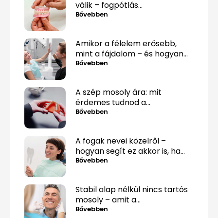
válik – fogpótlás
közérthetően, tabuk nélkül
Bővebben
Amikor a félelem erősebb,
mint a fájdalom – és hogyan
lehet mégis túllépni rajta
Bővebben
A szép mosoly ára: mit
érdemes tudnod a
fogpótlásról, mielőtt döntesz?
Bővebben
A fogak nevei közelről –
hogyan segít ez akkor is, ha
csak „valami fáj hátul”?
Bővebben
Stabil alap nélkül nincs tartós
mosoly – amit a
csontpótlásról tényleg tudnod
Bővebben