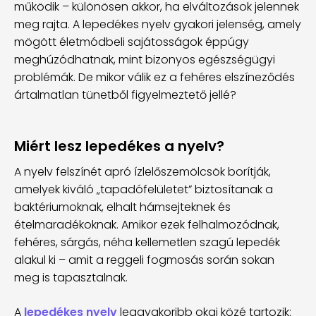
működik – különösen akkor, ha elváltozások jelennek
meg rajta. A lepedékes nyelv gyakori jelenség, amely
mögött életmódbeli sajátosságok éppúgy
meghúzódhatnak, mint bizonyos egészségügyi
problémák. De mikor válik ez a fehéres elszíneződés
ártalmatlan tünetből figyelmeztető jellé?
Miért lesz lepedékes a nyelv?
A nyelv felszínét apró ízlelőszemölcsök borítják,
amelyek kiváló „tapadófelületet” biztosítanak a
baktériumoknak, elhalt hámsejteknek és
ételmaradékoknak. Amikor ezek felhalmozódnak,
fehéres, sárgás, néha kellemetlen szagú lepedék
alakul ki – amit a reggeli fogmosás során sokan
meg is tapasztalnak.
A
lepedékes nyelv
leggyakoribb okai közé tartozik: