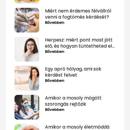
rombolják a fogaidat
Miért nem érdemes félvállról
venni a fogtömés kérdését?
Bővebben
Herpesz: miért pont most jött
elő, és hogyan tüntetheted el
minél gyorsabban?
Bővebben
Egy apró hólyag, ami sok
kérdést felvet
Bővebben
Amikor a mosoly mögött
szorongás rejtőzik
Bővebben
Amikor a mosoly életmóddá