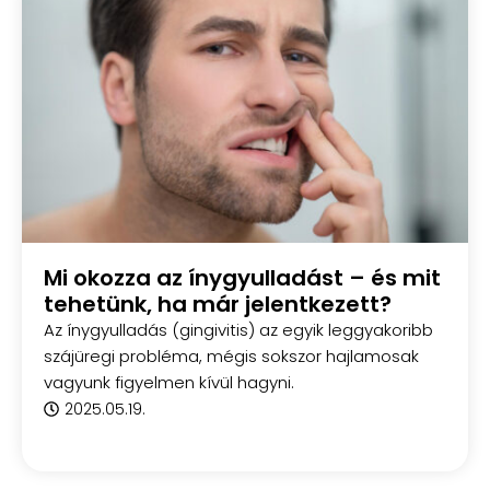
Mi okozza az ínygyulladást – és mit
tehetünk, ha már jelentkezett?
Az ínygyulladás (gingivitis) az egyik leggyakoribb
szájüregi probléma, mégis sokszor hajlamosak
vagyunk figyelmen kívül hagyni.
2025.05.19.