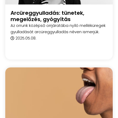
Arcüreggyulladás: tünetek,
megelőzés, gyógyítás
Az orrunk középső orrjáratába nyíló melléküregek
gyulladását arcüreggyulladás néven ismerjük.
2025.05.08.