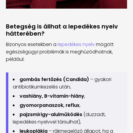
Betegség is állhat a lepedékes nyelv
hátterében?
Bizonyos esetekben a
lepedékes nyelv
mögött
egészségügyi problémák is meghúzódhatnak,
például:
gombás fertőzés (Candida)
– gyakori
antibiotikumkezelés után,
vashiány, B-vitamin-hiány
,
gyomorpanaszok, reflux
,
pajzsmirigy-alulműködés
(duzzadt,
lepedékes nyelvvel társulhat),
leukoplákia
– rákmegelőző állapot, ha a