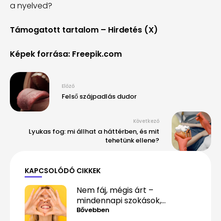
a nyelved?
Támogatott tartalom – Hirdetés (X)
Képek forrása: Freepik.com
Előző
Felső szájpadlás dudor
Következő
Lyukas fog: mi állhat a háttérben, és mit
tehetünk ellene?
KAPCSOLÓDÓ CIKKEK
Nem fáj, mégis árt –
mindennapi szokások,
amelyek alattomosan
Bővebben