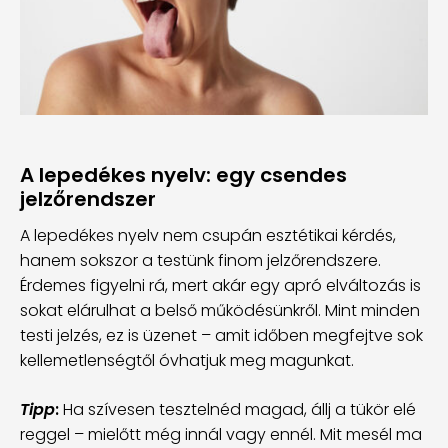
A lepedékes nyelv: egy csendes
jelzőrendszer
A lepedékes nyelv nem csupán esztétikai kérdés,
hanem sokszor a testünk finom jelzőrendszere.
Érdemes figyelni rá, mert akár egy apró elváltozás is
sokat elárulhat a belső működésünkről. Mint minden
testi jelzés, ez is üzenet – amit időben megfejtve sok
kellemetlenségtől óvhatjuk meg magunkat.
Tipp
:
Ha szívesen tesztelnéd magad, állj a tükör elé
reggel – mielőtt még innál vagy ennél. Mit mesél ma