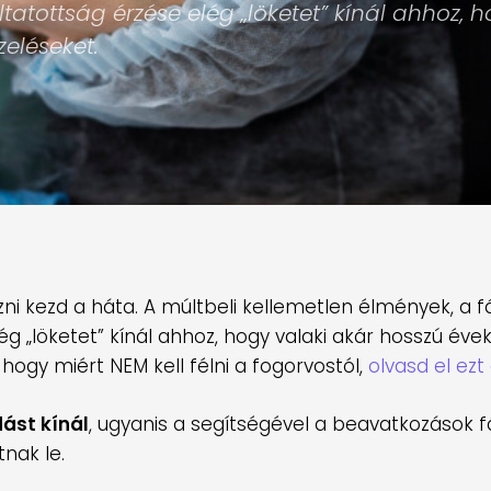
tatottság érzése elég „löketet” kínál ahhoz, 
eléseket.
ni kezd a háta. A múltbeli kellemetlen élmények, a f
ég „löketet” kínál ahhoz, hogy valaki akár hosszú évek
hogy miért NEM kell félni a fogorvostól,
olvasd el ezt 
ást kínál
, ugyanis a segítségével a beavatkozások 
nak le.