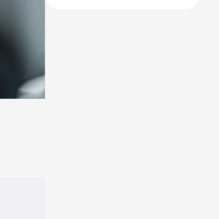
tényleg tudnod
kell