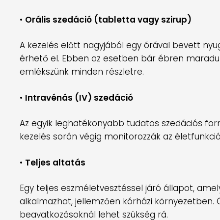
•
Orális szedáció (tabletta vagy szirup)
A kezelés előtt nagyjából egy órával bevett ny
érhető el. Ebben az esetben bár ébren maradunk
emlékszünk minden részletre.
•
Intravénás (IV) szedáció
Az egyik leghatékonyabb tudatos szedációs form
kezelés során végig monitorozzák az életfunkci
•
Teljes altatás
Egy teljes eszméletvesztéssel járó állapot, ame
alkalmazhat, jellemzően kórházi környezetben. 
beavatkozásoknál lehet szükség rá.