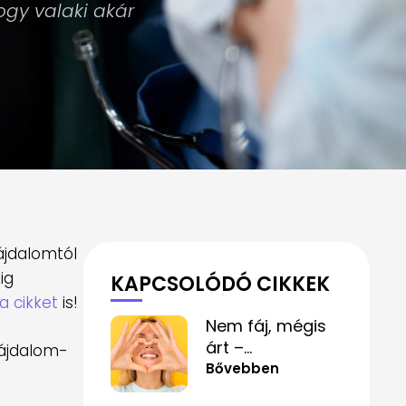
hogy valaki akár
ájdalomtól
ig
KAPCSOLÓDÓ CIKKEK
a cikket
is!
Nem fáj, mégis
árt –
fájdalom-
mindennapi
Bővebben
szokások,