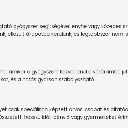
ugtató gyógyszer segítségével enyhe vagy közepes s
, ellazult állapotba kerülünk, és legtöbbször nem is
a, amikor a gyógyszert közvetlenül a véráramba jutt
ókat, és a hatás gyorsan szabályozható.
lyet csak speciálisan képzett orvosi csapat és altató
Összetett, hosszú időt igénylő vagy gyermekeket érin