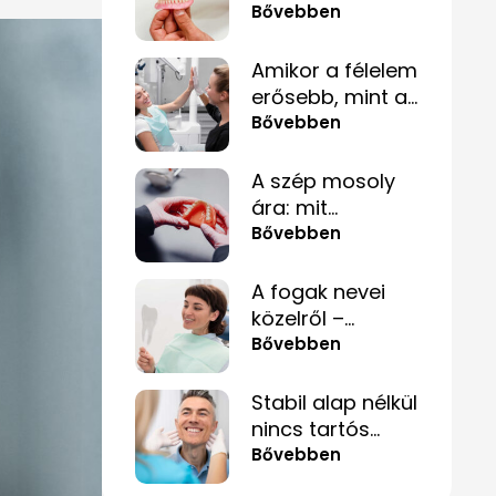
– fogpótlás
Bővebben
közérthetően,
tabuk nélkül
Amikor a félelem
erősebb, mint a
fájdalom – és
Bővebben
hogyan lehet
mégis túllépni
A szép mosoly
rajta
ára: mit
érdemes tudnod
Bővebben
a fogpótlásról,
mielőtt döntesz?
A fogak nevei
közelről –
hogyan segít ez
Bővebben
akkor is, ha csak
„valami fáj
Stabil alap nélkül
hátul”?
nincs tartós
mosoly – amit a
Bővebben
csontpótlásról