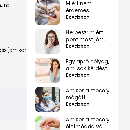
amelyek
Miért nem
nünk!
alattomosan
érdemes
rombolják a
félvállról venni a
Bővebben
fogaidat
fogtömés
kérdését?
Herpesz: miért
pont most jött
i
elő, és hogyan
Bővebben
ció
(amikor
tüntetheted el
minél
Egy apró hólyag,
gyorsabban?
ami sok kérdést
felvet
Bővebben
Amikor a mosoly
mögött
szorongás
Bővebben
rejtőzik
Amikor a mosoly
életmóddá válik