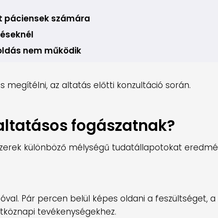
tt páciensek számára
léseknél
oldás nem működik
megítélni, az altatás előtti konzultáció során.
 altatásos fogászatnak?
szerek különböző mélységű tudatállapotokat eredmé
al. Pár percen belül képes oldani a feszültséget, a
hétköznapi tevékenységekhez.