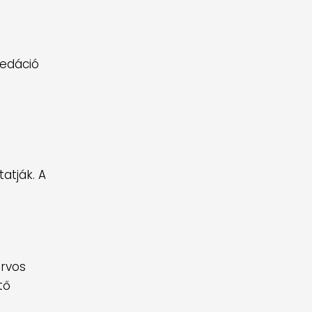
zedáció
atják. A
orvos
tő