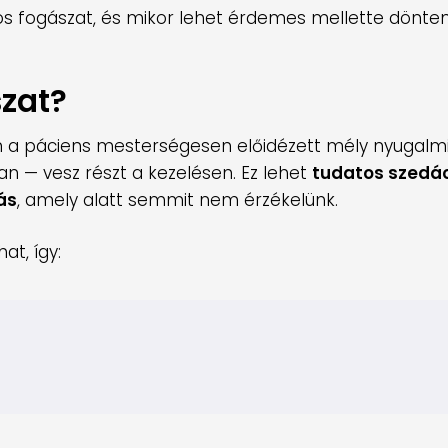
s fogászat, és mikor lehet érdemes mellette dönte
szat?
án a páciens mesterségesen előidézett mély nyugalm
n — vesz részt a kezelésen. Ez lehet
tudatos szedá
ás
, amely alatt semmit nem érzékelünk.
at, így: