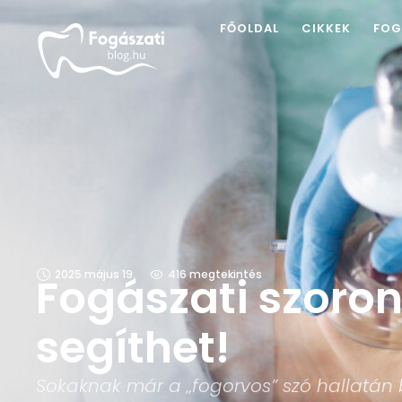
FŐOLDAL
CIKKEK
FOG
2025 május 19.
416
 megtekintés
Fogászati szoron
segíthet!
Sokaknak már a „fogorvos” szó hallatán 