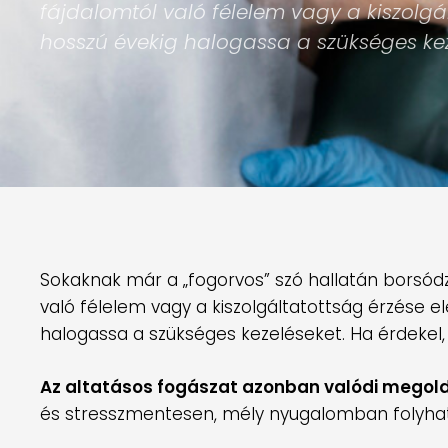
fájdalomtól való félelem vagy a kiszolgál
hosszú évekig halogassa a szükséges kez
Sokaknak már a „fogorvos” szó hallatán borsódz
való félelem vagy a kiszolgáltatottság érzése el
halogassa a szükséges kezeléseket. Ha érdekel, 
Az altatásos fogászat azonban valódi megold
és stresszmentesen, mély nyugalomban folyhat