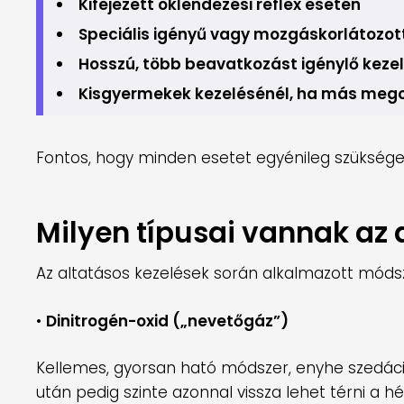
Kifejezett öklendezési reflex esetén
Speciális igényű vagy mozgáskorlátozo
Hosszú, több beavatkozást igénylő keze
Kisgyermekek kezelésénél, ha más meg
Fontos, hogy minden esetet egyénileg szükséges 
Milyen típusai vannak az
Az altatásos kezelések során alkalmazott mód
•
Dinitrogén-oxid („nevetőgáz”)
Kellemes, gyorsan ható módszer, enyhe szedációv
után pedig szinte azonnal vissza lehet térni a 