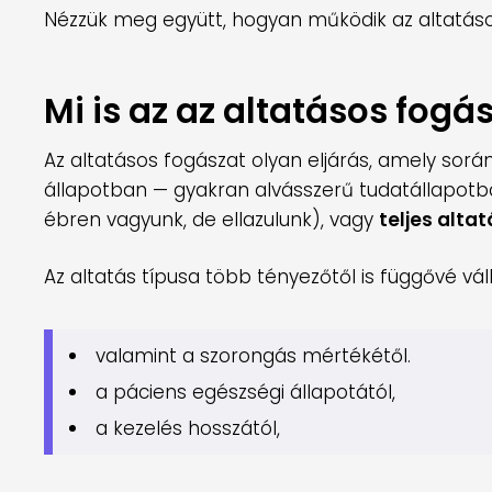
Nézzük meg együtt, hogyan működik az altatáso
Mi is az az altatásos fogá
Az altatásos fogászat olyan eljárás, amely sor
állapotban — gyakran alvásszerű tudatállapotba
ébren vagyunk, de ellazulunk), vagy
teljes altat
Az altatás típusa több tényezőtől is függővé válh
valamint a szorongás mértékétől.
a páciens egészségi állapotától,
a kezelés hosszától,