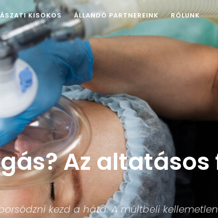
ÁSZATI KISOKOS
ÁLLANDÓ PARTNEREINK
RÓLUNK
gás? Az altatásos
borsódzni kezd a háta. A múltbeli kellemetle