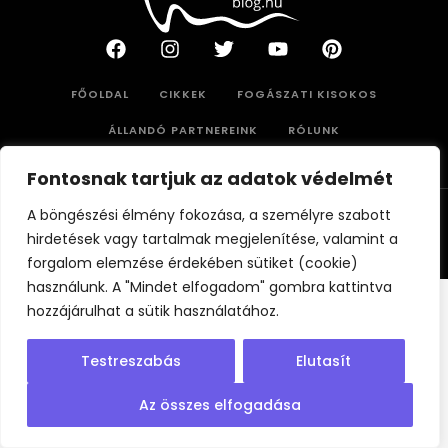
FŐOLDAL
CIKKEK
FOGÁSZATI KISOKOS
ÁLLANDÓ PARTNEREINK
RÓLUNK
Fontosnak tartjuk az adatok védelmét
A böngészési élmény fokozása, a személyre szabott
© 2025
Adatvédelmi tájékoztató
hirdetések vagy tartalmak megjelenítése, valamint a
fogaszatiblog.hu -
Impresszum
forgalom elemzése érdekében sütiket (cookie)
használunk. A "Mindet elfogadom" gombra kattintva
hozzájárulhat a sütik használatához.
Testreszabás
Elutasít
Az összes elfogadása