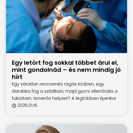
Egy letört fog sokkal többet árul el,
mint gondolnád – és nem mindig jó
hírt
Egy váratlan reccsenés rágás közben, egy
darabka fog a szádban, majd gyors ellenőrzés a
tükörben. Ismerős helyzet? A legtöbben ilyenkor
2026.01.16.