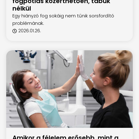
fogpótlás közérthetően, tabuk
nélkül
Egy hiányzó fog sokáig nem tűnik sorsfordító
problémának.
2026.01.26.
Amikor a félelem erősebb, mint a