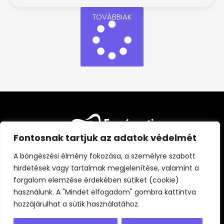
TOVÁBBIAK
Fontosnak tartjuk az adatok védelmét
A böngészési élmény fokozása, a személyre szabott
hirdetések vagy tartalmak megjelenítése, valamint a
forgalom elemzése érdekében sütiket (cookie)
FŐOLDAL
CIKKEK
FOGÁSZATI KISOKOS
használunk. A "Mindet elfogadom" gombra kattintva
ÁLLANDÓ PARTNEREINK
RÓLUNK
hozzájárulhat a sütik használatához.