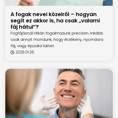
A fogak nevei közelről – hogyan
segít ez akkor is, ha csak „valami
fáj hátul”?
Fogfájásnál ritkán fogalmazunk precízen. Inkább
csak annyit mondunk, hogy érzékeny, nyomásra
fáj, vagy éjszaka lüktet.
2026.01.26.