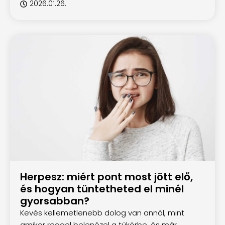
2026.01.26.
Herpesz: miért pont most jött elő,
és hogyan tüntetheted el minél
gyorsabban?
Kevés kellemetlenebb dolog van annál, mint
amikor reggel belenézel a tükörbe, és már