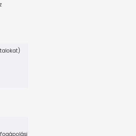
z
talokat)
 fogápolási