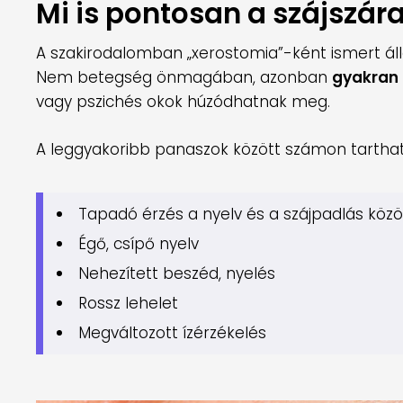
Mi is pontosan a szájszár
A szakirodalomban „xerostomia”-ként ismert ál
Nem betegség önmagában, azonban
gyakran
vagy pszichés okok húzódhatnak meg.
A leggyakoribb panaszok között számon tarthat
Tapadó érzés a nyelv és a szájpadlás közö
Égő, csípő nyelv
Nehezített beszéd, nyelés
Rossz lehelet
Megváltozott ízérzékelés