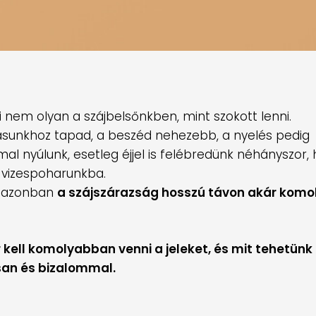
mi nem olyan a szájbelsőnkben, mint szokott lenni.
lásunkhoz tapad, a beszéd nehezebb, a nyelés pedig
mal nyúlunk, esetleg éjjel is felébredünk néhányszor,
t vizespoharunkba.
k, azonban
a szájszárazság hosszú távon akár kom
r kell komolyabban venni a jeleket, és mit tehetünk
san és bizalommal.