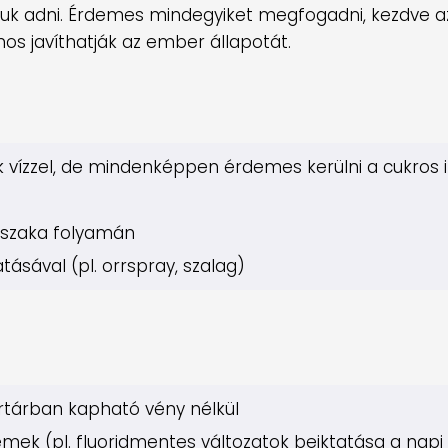
juk adni. Érdemes mindegyiket megfogadni, kezdve a
nos javíthatják az ember állapotát.
k vízzel, de mindenképpen érdemes kerülni a cukros i
éjszaka folyamán
tásával (pl. orrspray, szalag)
rtárban kapható vény nélkül
émek (pl. fluoridmentes változatok beiktatása a napi