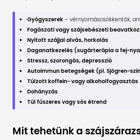
Gyógyszerek
– vérnyomáscsökkentők, ant
Fogászati vagy szájsebészeti beavatkoz
Nyitott szájjal alvás, horkolás
Daganatkezelés (sugárterápia a fej-nya
Stressz, szorongás, depresszió
Autoimmun betegségek (pl. Sjögren-sz
Túlzott koffein- vagy alkoholfogyasztás
Dohányzás
Túl fűszeres vagy sós étrend
Mit tehetünk a szájszáraz