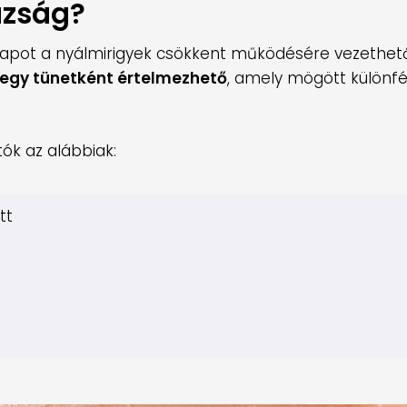
azság?
lapot a nyálmirigyek csökkent működésére vezethető
egy tünetként értelmezhető
, amely mögött különféle
ók az alábbiak:
tt