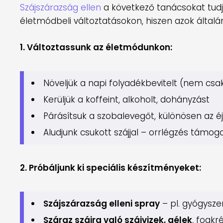
Szájszárazság ellen
a következő tanácsokat tud
életmódbeli változtatásokon, hiszen azok általá
1. Változtassunk az életmódunkon:
Növeljük a napi folyadékbevitelt (nem csa
Kerüljük a koffeint, alkoholt, dohányzást
Párásítsuk a szobalevegőt, különösen az 
Aludjunk csukott szájjal – orrlégzés támoga
2. Próbáljunk ki speciális készítményeket:
Szájszárazság elleni spray
– pl. gyógysze
Száraz szájra való szájvizek, gélek
, fogkr