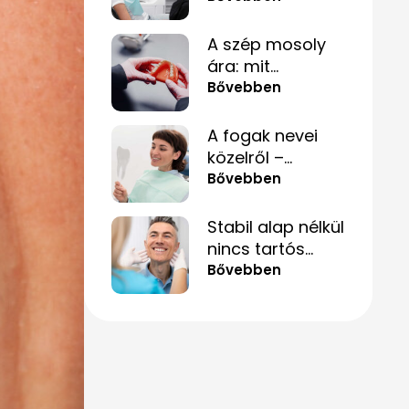
hogyan lehet
mégis túllépni
A szép mosoly
rajta
ára: mit
érdemes tudnod
Bővebben
a fogpótlásról,
mielőtt döntesz?
A fogak nevei
közelről –
hogyan segít ez
Bővebben
akkor is, ha csak
„valami fáj
Stabil alap nélkül
hátul”?
nincs tartós
mosoly – amit a
Bővebben
csontpótlásról
tényleg tudnod
kell