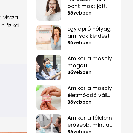
pont most jött
elő, és hogyan
Bővebben
 vissza.
tüntetheted el
 fizikai
minél
Egy apró hólyag,
gyorsabban?
ami sok kérdést
felvet
Bővebben
Amikor a mosoly
mögött
szorongás
Bővebben
rejtőzik
Amikor a mosoly
életmóddá válik
– fogpótlás
Bővebben
közérthetően,
tabuk nélkül
Amikor a félelem
erősebb, mint a
fájdalom – és
Bővebben