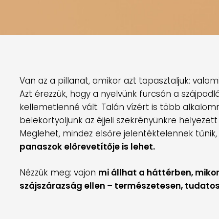
Van az a pillanat, amikor azt tapasztaljuk: vala
Azt érezzük, hogy a nyelvünk furcsán a szájpad
kellemetlenné vált. Talán vízért is több alkalom
belekortyoljunk az éjjeli szekrényünkre helyezet
Meglehet, mindez elsőre jelentéktelennek tűni
panaszok előrevetítője is lehet.
Nézzük meg: vajon
m
i állhat a háttérben, miko
szájszárazság ellen – természetesen, tudato