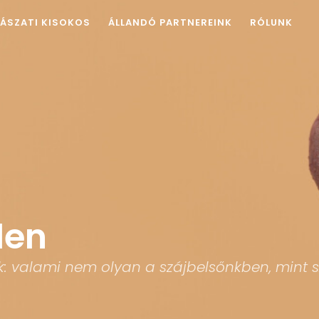
ÁSZATI KISOKOS
ÁLLANDÓ PARTNEREINK
RÓLUNK
llen
k: valami nem olyan a szájbelsőnkben, mint sz