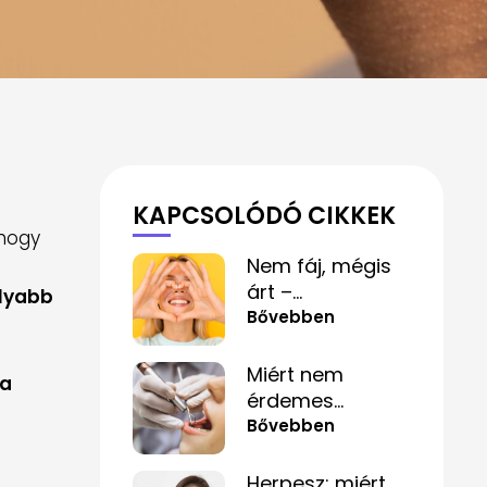
KAPCSOLÓDÓ CIKKEK
 hogy
Nem fáj, mégis
árt –
olyabb
mindennapi
Bővebben
szokások,
amelyek
Miért nem
 a
alattomosan
érdemes
rombolják a
félvállról venni a
Bővebben
fogaidat
fogtömés
kérdését?
Herpesz: miért