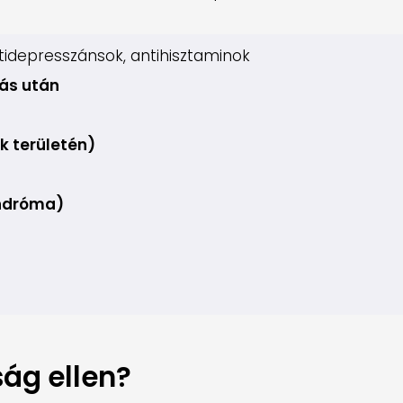
idepresszánsok, antihisztaminok
ás után
k területén)
indróma)
ság ellen?