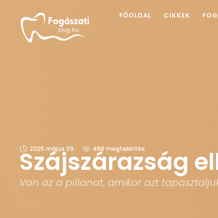
FŐOLDAL
CIKKEK
FOG
2025 május 29.
468
 megtekintés
Szájszárazság e
Van az a pillanat, amikor azt tapasztalju