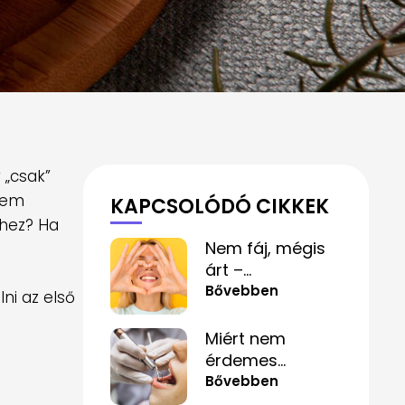
 „csak”
anem
KAPCSOLÓDÓ CIKKEK
khez? Ha
Nem fáj, mégis
árt –
mindennapi
Bővebben
ni az első
szokások,
amelyek
Miért nem
alattomosan
érdemes
rombolják a
félvállról venni a
Bővebben
fogaidat
fogtömés