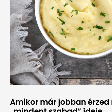
Amikor már jobban érzed 
„mindent szabad” ideje