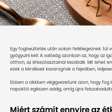
Egy fogbeültetés után sokan fellélegeznek: túl 
gyógyulni kell. A valóság azonban az, hogy az 
otthon, az étkezőasztalnál kezdődik. Mit lehet 
ezek a kérdések kavarognak a fejedben, teljesen 
Ebben a cikkben végigvezetünk azon, hogy fog i
napoktól egészen addig, amíg újra felszabadulta
Miért számít ennyire az 