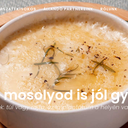
ÁSZATI KISOKOS
ÁLLANDÓ PARTNEREINK
RÓLUNK
a mosolyod is jól g
k: túl vagy rajta, az implantátum a helyén va