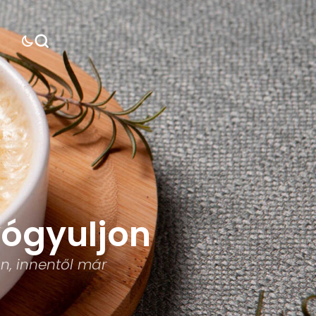
yógyuljon
n, innentől már