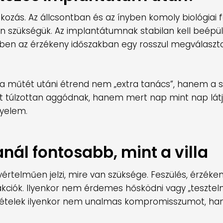
ozás. Az állcsontban és az ínyben komoly biológiai
n szükségük. Az implantátumnak stabilan kell beépül
bben az érzékeny időszakban egy rosszul megválaszto
a műtét utáni étrend nem „extra tanács”, hanem a si
rt túlzottan aggódnak, hanem mert nap mint nap látj
gyelem.
nál fontosabb, mint a villa
rtelműen jelzi, mire van szüksége. Feszülés, érzéke
ciók. Ilyenkor nem érdemes hősködni vagy „teszteln
ű ételek ilyenkor nem unalmas kompromisszumot, h