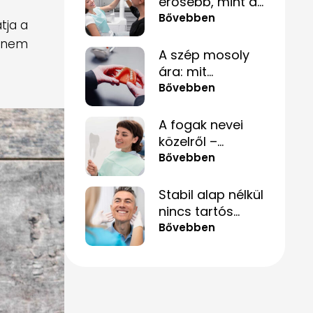
erősebb, mint a
fájdalom – és
Bővebben
tja a
hogyan lehet
g nem
mégis túllépni
A szép mosoly
rajta
ára: mit
érdemes tudnod
Bővebben
a fogpótlásról,
mielőtt döntesz?
A fogak nevei
közelről –
hogyan segít ez
Bővebben
akkor is, ha csak
„valami fáj
Stabil alap nélkül
hátul”?
nincs tartós
mosoly – amit a
Bővebben
csontpótlásról
tényleg tudnod
kell