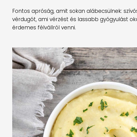
Fontos apróság, amit sokan alábecsülnek: szívószá
vérdugót, ami vérzést és lassabb gyógyulást o
érdemes félvállról venni.