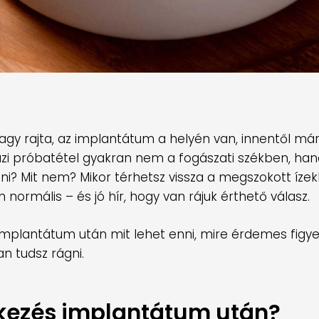
vagy rajta, az implantátum a helyén van, innentől már
igazi próbatétel gyakran nem a fogászati székben, h
enni? Mit nem? Mikor térhetsz vissza a megszokott íze
normális – és jó hír, hogy van rájuk érthető válasz.
mplantátum után mit lehet enni, mire érdemes figyel
n tudsz rágni.
étkezés implantátum után?