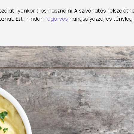
lat ilyenkor tilos használni. A szívóhatás felszakítha
kozhat. Ezt minden
fogorvos
hangsúlyozza, és tényle