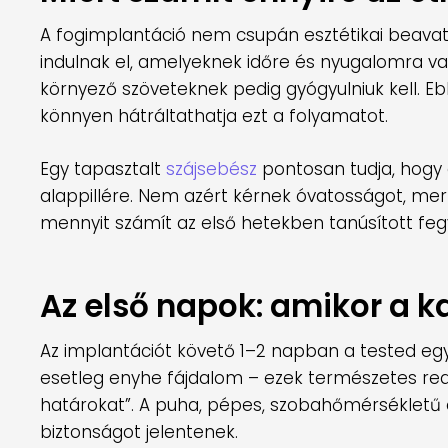
A fogimplantáció nem csupán esztétikai beavatk
indulnak el, amelyeknek időre és nyugalomra va
környező szöveteknek pedig gyógyulniuk kell. E
könnyen hátráltathatja ezt a folyamatot.
Egy tapasztalt
szájsebész
pontosan tudja, hogy 
alappillére. Nem azért kérnek óvatosságot, me
mennyit számít az első hetekben tanúsított fe
Az első napok: amikor a ka
Az implantációt követő 1–2 napban a tested egyé
esetleg enyhe fájdalom – ezek természetes reak
határokat”. A puha, pépes, szobahőmérséklet
biztonságot jelentenek.