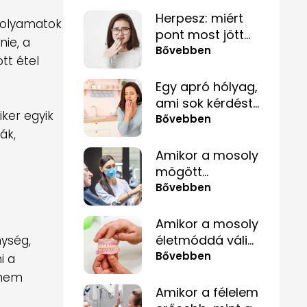
kérdését?
Herpesz: miért
 folyamatok
pont most jött
nie, a
elő, és hogyan
Bővebben
tt étel
tüntetheted el
minél
Egy apró hólyag,
gyorsabban?
ami sok kérdést
ker egyik
felvet
Bővebben
ák,
Amikor a mosoly
mögött
szorongás
Bővebben
rejtőzik
Amikor a mosoly
életmóddá válik
nység,
– fogpótlás
Bővebben
i a
közérthetően,
anem
tabuk nélkül
Amikor a félelem