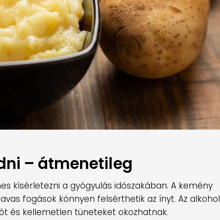
dni – átmenetileg
es kísérletezni a gyógyulás időszakában. A kemény
vas fogások könnyen felsérthetik az ínyt. Az alkohol
iót és kellemetlen tüneteket okozhatnak.