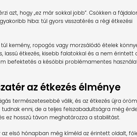
zi azt, hogy „ez már sokkal jobb”. Csökken a fájdal
eggyakoribb hiba: túl gyors visszatérés a régi étkezési
A túl kemény, ropogós vagy morzsálódó ételek könny
s, lassú étkezés, kisebb falatokkal és a nem érintett 
anem befektetés a későbbi problémamentes használa
sszatér az étkezés élménye
a rágás természetesebbé válik, és az étkezés újra örö
 tudnak enni, de a teljes felszabadultságra még érd
 és ez hosszú távon meghatározza a stabilitást.
y az első hónapban még kíméld az érintett oldalt, fől