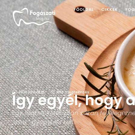
FŐOLDAL
CIKKEK
FOG
2026 január 16.
456
 megtekintés
Így egyél, hogy 
Egy fogbeültetés után sokan fellélegezne
„csak” gyógyulni kell.