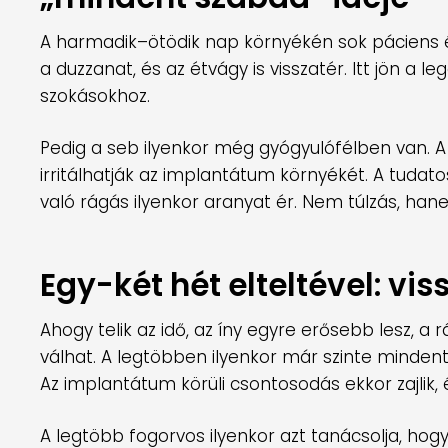
A harmadik–ötödik nap környékén sok páciens ér
a duzzanat, és az étvágy is visszatér. Itt jön a l
szokásokhoz.
Pedig a seb ilyenkor még gyógyulófélben van. 
irritálhatják az implantátum környékét. A tudato
való rágás ilyenkor aranyat ér. Nem túlzás, h
Egy-két hét elteltével: vi
Ahogy telik az idő, az íny egyre erősebb lesz, 
válhat. A legtöbben ilyenkor már szinte mindent
Az implantátum körüli csontosodás ekkor zajlik,
A legtöbb fogorvos ilyenkor azt tanácsolja, hog