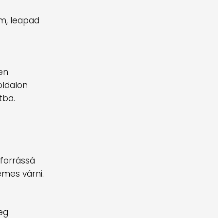
om, leapad
en
oldalon
tba.
mforrássá
emes várni.
eg