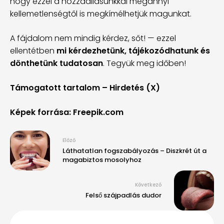
hogy ezzel a hozzáállásunkkal megannyi
kellemetlenségtől is megkímélhetjük magunkat.
A fájdalom nem mindig kérdez, sőt! — ezzel
ellentétben
mi kérdezhetünk, tájékozódhatunk és
dönthetünk tudatosan
. Tegyük meg időben!
Támogatott tartalom – Hirdetés (X)
Képek forrása: Freepik.com
Előző
Láthatatlan fogszabályozás – Diszkrét út a
magabiztos mosolyhoz
Következő
Felső szájpadlás dudor