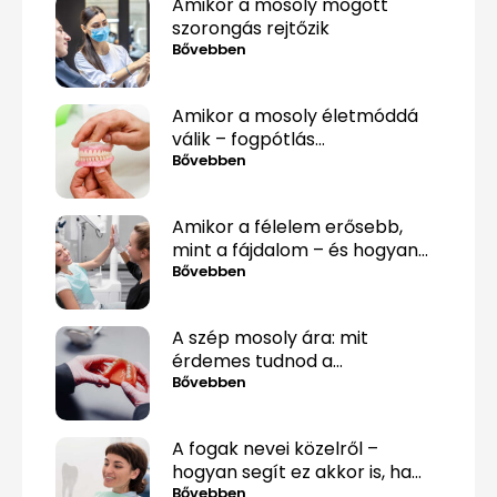
Amikor a mosoly mögött
szorongás rejtőzik
Bővebben
Amikor a mosoly életmóddá
válik – fogpótlás
közérthetően, tabuk nélkül
Bővebben
Amikor a félelem erősebb,
mint a fájdalom – és hogyan
lehet mégis túllépni rajta
Bővebben
A szép mosoly ára: mit
érdemes tudnod a
fogpótlásról, mielőtt döntesz?
Bővebben
A fogak nevei közelről –
hogyan segít ez akkor is, ha
csak „valami fáj hátul”?
Bővebben