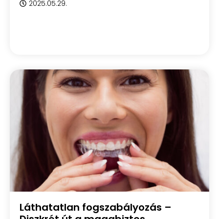
2025.05.29.
Láthatatlan fogszabályozás –
Diszkrét út a magabiztos