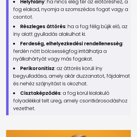
Helyhiány
: ha nincs elég tér az előtöréshez, a
fog elakad, nyomja a szomszédos fogat vagy a
csontot.
Részleges áttörés
: ha a fog félig bújik elő, az
íny alatt gyulladás alakulhat ki.
Ferdeség, elhelyezkedési rendellenesség
:
ferdén nőtt bölcsességfog irritálhatja a
nyálkahártyát vagy más fogakat.
Perikoronitisz
: az áttörés körüli íny
begyulladása, amely akár duzzanatot, fájdalmat
és nehéz szájnyitást is okozhat.
Cisztaképződés
: a fog körül kialakuló
folyadékkal telt üreg, amely csontkárosodáshoz
vezethet.