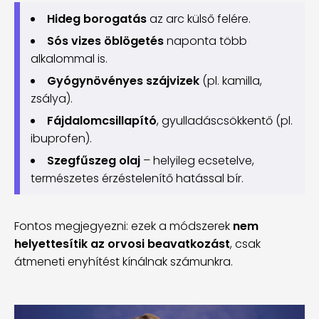
Hideg borogatás
az arc külső felére.
Sós vizes öblögetés
naponta több
alkalommal is.
Gyógynövényes szájvizek
(pl. kamilla,
zsálya).
Fájdalomcsillapító
, gyulladáscsökkentő (pl.
ibuprofen).
Szegfűszeg olaj
– helyileg ecsetelve,
természetes érzéstelenítő hatással bír.
Fontos megjegyezni: ezek a módszerek
nem
helyettesítik az orvosi beavatkozást
, csak
átmeneti enyhítést kínálnak számunkra.