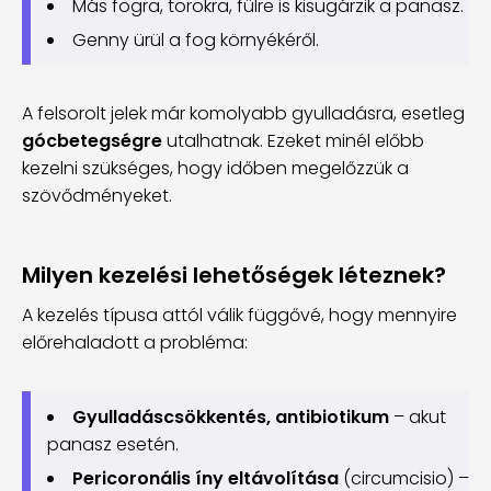
Más fogra, torokra, fülre is kisugárzik a panasz.
Genny ürül a fog környékéről.
A felsorolt jelek már komolyabb gyulladásra, esetleg
gócbetegségre
utalhatnak. Ezeket minél előbb
kezelni szükséges, hogy időben megelőzzük a
szövődményeket.
Milyen kezelési lehetőségek léteznek?
A kezelés típusa attól válik függővé, hogy mennyire
előrehaladott a probléma:
Gyulladáscsökkentés, antibiotikum
– akut
panasz esetén.
Pericoronális íny eltávolítása
(circumcisio) –