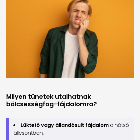
Milyen tünetek utalhatnak
bölcsességfog-fájdalomra?
Lüktető vagy állandósult fájdalom
a hátsó
állcsontban.