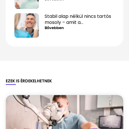
Stabil alap nélkül nincs tartós
mosoly – amit a
csontpótlásról tényleg tudnod
Bővebben
kell
EZEK IS ÉRDEKELHETNEK