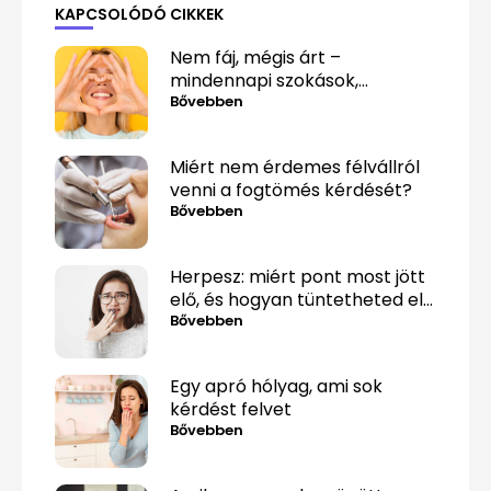
KAPCSOLÓDÓ CIKKEK
Nem fáj, mégis árt –
mindennapi szokások,
amelyek alattomosan
Bővebben
rombolják a fogaidat
Miért nem érdemes félvállról
venni a fogtömés kérdését?
Bővebben
Herpesz: miért pont most jött
elő, és hogyan tüntetheted el
minél gyorsabban?
Bővebben
Egy apró hólyag, ami sok
kérdést felvet
Bővebben