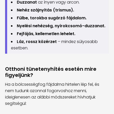
Duzzanat
az ínyen vagy arcon.
Nehéz szájnyitás (trismus).
Fülbe, torokba sugárzó fájdalom.
Nyelési nehézség, nyirokcsomó-duzzanat.
Fejfájás, kellemetlen lehelet.
Láz, rossz közérzet
– mindez súlyosabb
esetben.
Otthoni tünetenyhítés esetén mire
figyeljünk?
Ha a bölcsességfog fájdalma hirtelen lép fel, és
nem tudunk azonnal fogorvoshoz menni,
ideiglenesen az alábbi módszereket hívhatjuk
segítségül: