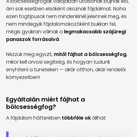
A bölcsességfogak valójában utolsónak bújnak elő,
ám sok esetben elsőként okoznak fájdalmat. Noha
ezen fogtípusok nem mindenkinél jelennek meg, és
nem mindegyik fájdalomokozóként bukkan fel,
mégis gyakran válnak a
legmakacsabb szájüregi
panaszok forrásaivá
.
Nézzük meg együtt,
mitől fájhat a bölcsességfog
,
mikor kell orvosi segítség, és hogyan tudunk
enyhíteni a tüneteken — akár otthon, akár rendelői
környezetben!
Egyáltalán miért fájhat a
bölcsességfog?
A fájdalom hátterében
többféle ok
állhat: