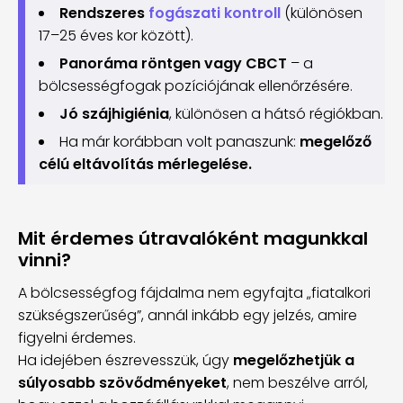
Rendszeres
fogászati kontroll
(különösen
17–25 éves kor között).
Panoráma röntgen vagy CBCT
– a
bölcsességfogak pozíciójának ellenőrzésére.
Jó szájhigiénia
, különösen a hátsó régiókban.
Ha már korábban volt panaszunk:
megelőző
célú eltávolítás mérlegelése.
Mit érdemes útravalóként magunkkal
vinni?
A bölcsességfog fájdalma nem egyfajta „fiatalkori
szükségszerűség”, annál inkább egy jelzés, amire
figyelni érdemes.
Ha idejében észrevesszük, úgy
megelőzhetjük a
súlyosabb szövődményeket
, nem beszélve arról,