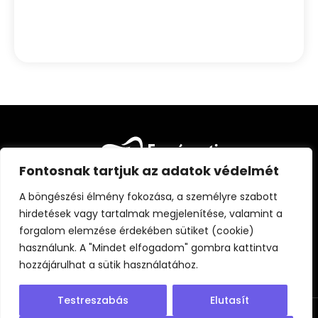
Fontosnak tartjuk az adatok védelmét
A böngészési élmény fokozása, a személyre szabott
hirdetések vagy tartalmak megjelenítése, valamint a
forgalom elemzése érdekében sütiket (cookie)
FŐOLDAL
CIKKEK
FOGÁSZATI KISOKOS
használunk. A "Mindet elfogadom" gombra kattintva
ÁLLANDÓ PARTNEREINK
RÓLUNK
hozzájárulhat a sütik használatához.
Testreszabás
Elutasít