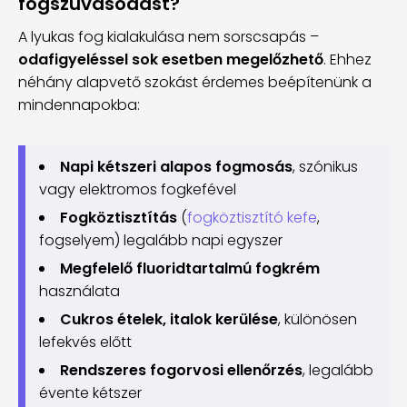
fogszuvasodást?
A lyukas fog kialakulása nem sorscsapás –
odafigyeléssel sok esetben megelőzhető
. Ehhez
néhány alapvető szokást érdemes beépítenünk a
mindennapokba:
Napi kétszeri alapos fogmosás
, szónikus
vagy elektromos fogkefével
Fogköztisztítás
(
fogköztisztító kefe
,
fogselyem) legalább napi egyszer
Megfelelő fluoridtartalmú fogkrém
használata
Cukros ételek, italok kerülése
, különösen
lefekvés előtt
Rendszeres fogorvosi ellenőrzés
, legalább
évente kétszer