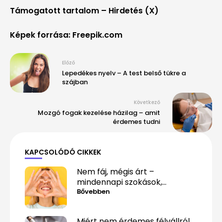
Támogatott tartalom – Hirdetés (X)
Képek forrása: Freepik.com
Előző
Lepedékes nyelv – A test belső tükre a
szájban
Következő
Mozgó fogak kezelése házilag – amit
érdemes tudni
KAPCSOLÓDÓ CIKKEK
Nem fáj, mégis árt –
mindennapi szokások,
amelyek alattomosan
Bővebben
rombolják a fogaidat
Miért nem érdemes félvállról