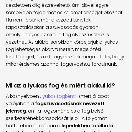
Kezdetben alig észrevehető, ám idővel egyre
komolyabb fájdalmat és kellemetlenséget okozhat.
Ha nem lépünk már a kezdeti tünetek
tapasztalásakor, a szuvasodás gyorsan
elmélyülhet, és ez akár a fog elvesztéséhez is
vezethet. Az alábbi sorokban körbejárjuk a lyukas
fog lehetséges okait, tüneteit, megelőzési
lehetőségeit, és azt is igyekszünk megmutatni, hogy
mikor érdemes azonnal fogorvoshoz fordulnunk.
Mi az a lyukas fog és miért alakul ki?
A köznyelvben „
lyukas fogként
” ismert állapot
valójában a
fogszuvasodásnak nevezett
jelenség
, ami a fogzománc és a fog belső
szerkezetének károsodását jelöli. A folyamat
hátterében általában a
lepedékben található