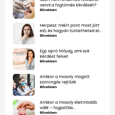
venni a fogtömés kérdését?
Bővebben
Herpesz: miért pont most jött
elő, és hogyan tüntetheted el
minél gyorsabban?
Bővebben
Egy apró hólyag, ami sok
kérdést felvet
Bővebben
Amikor a mosoly mögött
szorongás rejtőzik
Bővebben
Amikor a mosoly életmóddá
válik – fogpótlás
közérthetően, tabuk nélkül
Bővebben