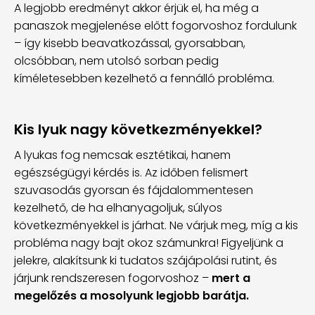
A legjobb eredményt akkor érjük el, ha még a
panaszok megjelenése előtt fogorvoshoz fordulunk
– így kisebb beavatkozással, gyorsabban,
olcsóbban, nem utolsó sorban pedig
kíméletesebben kezelhető a fennálló probléma.
Kis lyuk nagy következményekkel?
A lyukas fog nemcsak esztétikai, hanem
egészségügyi kérdés is. Az időben felismert
szuvasodás gyorsan és fájdalommentesen
kezelhető, de ha elhanyagoljuk, súlyos
következményekkel is járhat. Ne várjuk meg, míg a kis
probléma nagy bajt okoz számunkra! Figyeljünk a
jelekre, alakítsunk ki tudatos szájápolási rutint, és
járjunk rendszeresen fogorvoshoz –
mert a
megelőzés a mosolyunk legjobb barátja.