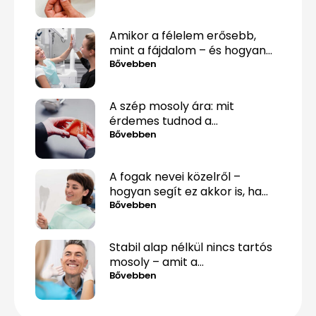
Amikor a félelem erősebb,
mint a fájdalom – és hogyan
lehet mégis túllépni rajta
Bővebben
A szép mosoly ára: mit
érdemes tudnod a
fogpótlásról, mielőtt döntesz?
Bővebben
A fogak nevei közelről –
hogyan segít ez akkor is, ha
csak „valami fáj hátul”?
Bővebben
Stabil alap nélkül nincs tartós
mosoly – amit a
csontpótlásról tényleg tudnod
Bővebben
kell