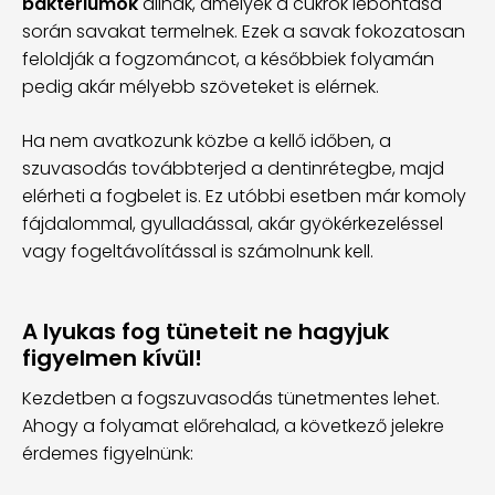
baktériumok
állnak, amelyek a cukrok lebontása
során savakat termelnek. Ezek a savak fokozatosan
feloldják a fogzománcot, a későbbiek folyamán
pedig akár mélyebb szöveteket is elérnek.
Ha nem avatkozunk közbe a kellő időben, a
szuvasodás továbbterjed a dentinrétegbe, majd
elérheti a fogbelet is. Ez utóbbi esetben már komoly
fájdalommal, gyulladással, akár gyökérkezeléssel
vagy fogeltávolítással is számolnunk kell.
A lyukas fog tüneteit ne hagyjuk
figyelmen kívül!
Kezdetben a fogszuvasodás tünetmentes lehet.
Ahogy a folyamat előrehalad, a következő jelekre
érdemes figyelnünk: