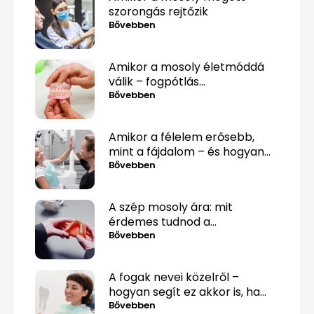
szorongás rejtőzik
Bővebben
Amikor a mosoly életmóddá
válik – fogpótlás
közérthetően, tabuk nélkül
Bővebben
Amikor a félelem erősebb,
mint a fájdalom – és hogyan
lehet mégis túllépni rajta
Bővebben
A szép mosoly ára: mit
érdemes tudnod a
fogpótlásról, mielőtt döntesz?
Bővebben
A fogak nevei közelről –
hogyan segít ez akkor is, ha
csak „valami fáj hátul”?
Bővebben