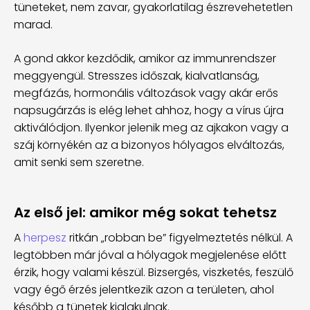
tüneteket, nem zavar, gyakorlatilag észrevehetetlen
marad.
A gond akkor kezdődik, amikor az immunrendszer
meggyengül. Stresszes időszak, kialvatlanság,
megfázás, hormonális változások vagy akár erős
napsugárzás is elég lehet ahhoz, hogy a vírus újra
aktiválódjon. Ilyenkor jelenik meg az ajkakon vagy a
száj környékén az a bizonyos hólyagos elváltozás,
amit senki sem szeretne.
Az első jel: amikor még sokat tehetsz
A
herpesz
ritkán „robban be” figyelmeztetés nélkül. A
legtöbben már jóval a hólyagok megjelenése előtt
érzik, hogy valami készül. Bizsergés, viszketés, feszülő
vagy égő érzés jelentkezik azon a területen, ahol
később a tünetek kialakulnak.