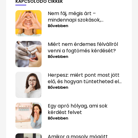
KAPCSOLÓDÓ CIKKEK
Nem fáj, mégis árt –
mindennapi szokások,
amelyek alattomosan
Bővebben
rombolják a fogaidat
Miért nem érdemes félvállról
venni a fogtömés kérdését?
Bővebben
Herpesz: miért pont most jött
elő, és hogyan tüntetheted el
minél gyorsabban?
Bővebben
Egy apró hólyag, ami sok
kérdést felvet
Bővebben
Amikor a mosoly mögött