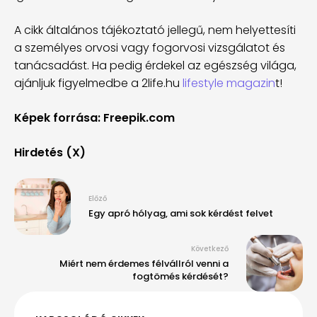
A cikk általános tájékoztató jellegű, nem helyettesíti
a személyes orvosi vagy fogorvosi vizsgálatot és
tanácsadást. Ha pedig érdekel az egészség világa,
ajánljuk figyelmedbe a 2life.hu
lifestyle magazin
t!
Képek forrása: Freepik.com
Hirdetés (X)
Előző
Egy apró hólyag, ami sok kérdést felvet
Következő
Miért nem érdemes félvállról venni a
fogtömés kérdését?