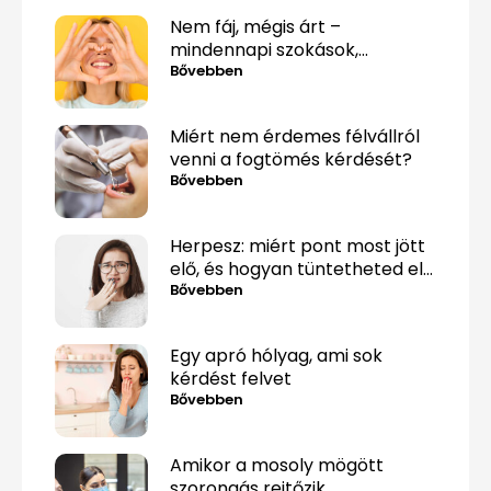
Nem fáj, mégis árt –
mindennapi szokások,
amelyek alattomosan
Bővebben
rombolják a fogaidat
Miért nem érdemes félvállról
venni a fogtömés kérdését?
Bővebben
Herpesz: miért pont most jött
elő, és hogyan tüntetheted el
minél gyorsabban?
Bővebben
Egy apró hólyag, ami sok
kérdést felvet
Bővebben
Amikor a mosoly mögött
szorongás rejtőzik