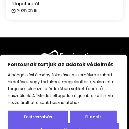
állapotunkról
2025.05.19.
Fontosnak tartjuk az adatok védelmét
A böngészési élmény fokozása, a személyre szabott
hirdetések vagy tartalmak megjelenítése, valamint a
forgalom elemzése érdekében sütiket (cookie)
FŐOLDAL
CIKKEK
FOGÁSZATI KISOKOS
használunk. A "Mindet elfogadom" gombra kattintva
ÁLLANDÓ PARTNEREINK
RÓLUNK
hozzájárulhat a sütik használatához.
Testreszabás
Elutasít
© 2025
Adatvédelmi tájékoztató