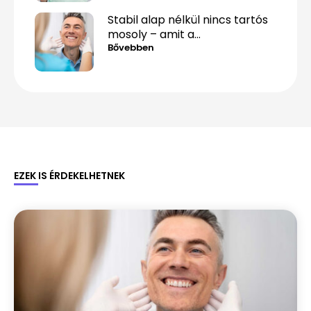
Stabil alap nélkül nincs tartós
mosoly – amit a
csontpótlásról tényleg tudnod
Bővebben
kell
EZEK IS ÉRDEKELHETNEK