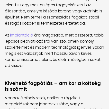
jelenti. Itt egy mesterséges foggyökér kerül az
állcsontba, amelyre később korona vagy akár híd is
épülhet. Nem terheli a szomszédos fogakat, stabil,
és rágás közben is természetes érzetet ad.
Az
implantáció
ára magasabb, mert összetett, több
lépcsős beavatkozásról van szó, amely komoly
szakértelmet és modern technológiát igényel. Sokan
mégis ezt választják, mert hosszú távon kevés
kompromisszumot jelent, és életminőségben sokat
ad vissza.
Kivehető fogpótlás – amikor a költség
is számít
Vannak élethelyzetek, amikor a rögzített
megoldások nem jöhetnek szóba, vagy a