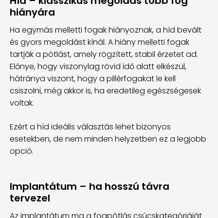
Híd – klasszikus megoldás több fog
hiányára
Ha egymás melletti fogak hiányoznak, a híd bevált
és gyors megoldást kínál. A hiány melletti fogak
tartják a pótlást, amely rögzített, stabil érzetet ad.
Előnye, hogy viszonylag rövid idő alatt elkészül,
hátránya viszont, hogy a pillérfogakat le kell
csiszolni, még akkor is, ha eredetileg egészségesek
voltak.
Ezért a híd ideális választás lehet bizonyos
esetekben, de nem minden helyzetben ez a legjobb
opció.
Implantátum – ha hosszú távra
tervezel
Az implantátum ma a fogpótlás csúcskategóriáját