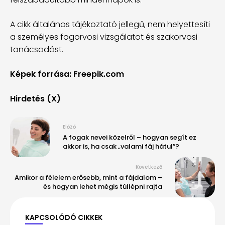
A cikk általános tájékoztató jellegű, nem helyettesíti
a személyes fogorvosi vizsgálatot és szakorvosi
tanácsadást.
Képek forrása: Freepik.com
Hirdetés (X)
Előző
A fogak nevei közelről – hogyan segít ez
akkor is, ha csak „valami fáj hátul”?
Következő
Amikor a félelem erősebb, mint a fájdalom –
és hogyan lehet mégis túllépni rajta
KAPCSOLÓDÓ CIKKEK