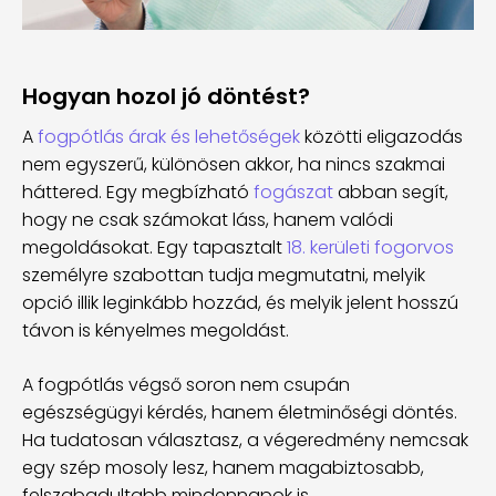
Hogyan hozol jó döntést?
A
fogpótlás árak és lehetőségek
közötti eligazodás
nem egyszerű, különösen akkor, ha nincs szakmai
háttered. Egy megbízható
fogászat
abban segít,
hogy ne csak számokat láss, hanem valódi
megoldásokat. Egy tapasztalt
18. kerületi fogorvos
személyre szabottan tudja megmutatni, melyik
opció illik leginkább hozzád, és melyik jelent hosszú
távon is kényelmes megoldást.
A fogpótlás végső soron nem csupán
egészségügyi kérdés, hanem életminőségi döntés.
Ha tudatosan választasz, a végeredmény nemcsak
egy szép mosoly lesz, hanem magabiztosabb,
felszabadultabb mindennapok is.