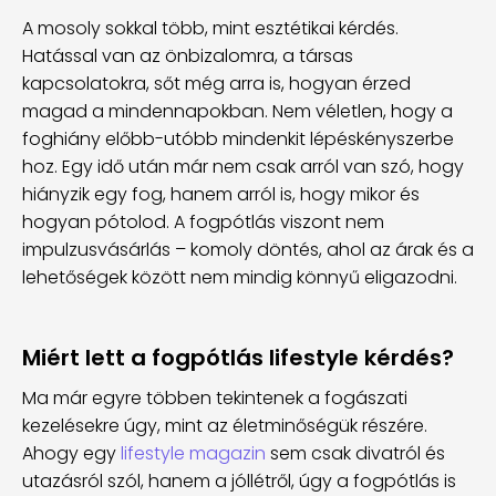
A mosoly sokkal több, mint esztétikai kérdés.
Hatással van az önbizalomra, a társas
kapcsolatokra, sőt még arra is, hogyan érzed
magad a mindennapokban. Nem véletlen, hogy a
foghiány előbb-utóbb mindenkit lépéskényszerbe
hoz. Egy idő után már nem csak arról van szó, hogy
hiányzik egy fog, hanem arról is, hogy mikor és
hogyan pótolod. A fogpótlás viszont nem
impulzusvásárlás – komoly döntés, ahol az árak és a
lehetőségek között nem mindig könnyű eligazodni.
Miért lett a fogpótlás lifestyle kérdés?
Ma már egyre többen tekintenek a fogászati
kezelésekre úgy, mint az életminőségük részére.
Ahogy egy
lifestyle magazin
sem csak divatról és
utazásról szól, hanem a jóllétről, úgy a fogpótlás is