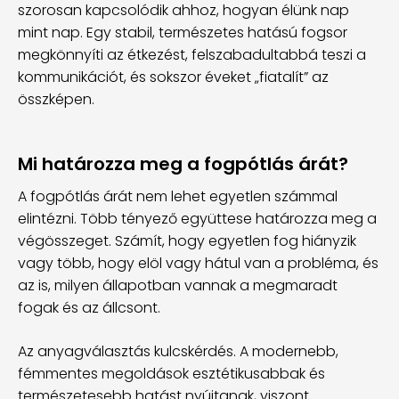
szorosan kapcsolódik ahhoz, hogyan élünk nap
mint nap. Egy stabil, természetes hatású fogsor
megkönnyíti az étkezést, felszabadultabbá teszi a
kommunikációt, és sokszor éveket „fiatalít” az
összképen.
Mi határozza meg a fogpótlás árát?
A fogpótlás árát nem lehet egyetlen számmal
elintézni. Több tényező együttese határozza meg a
végösszeget. Számít, hogy egyetlen fog hiányzik
vagy több, hogy elöl vagy hátul van a probléma, és
az is, milyen állapotban vannak a megmaradt
fogak és az állcsont.
Az anyagválasztás kulcskérdés. A modernebb,
fémmentes megoldások esztétikusabbak és
természetesebb hatást nyújtanak, viszont