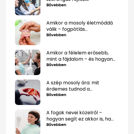
Bővebben
Amikor a mosoly életmóddá
válik – fogpótlás
közérthetően, tabuk nélkül
Bővebben
Amikor a félelem erősebb,
mint a fájdalom – és hogyan
lehet mégis túllépni rajta
Bővebben
A szép mosoly ára: mit
érdemes tudnod a
fogpótlásról, mielőtt döntesz?
Bővebben
A fogak nevei közelről –
hogyan segít ez akkor is, ha
csak „valami fáj hátul”?
Bővebben