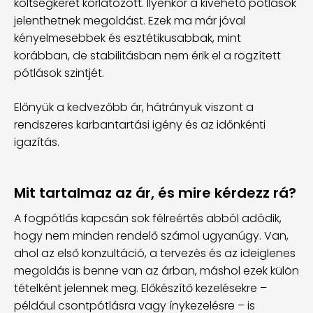
költségkeret korlátozott. Ilyenkor a kivehető pótlások
jelenthetnek megoldást. Ezek ma már jóval
kényelmesebbek és esztétikusabbak, mint
korábban, de stabilitásban nem érik el a rögzített
pótlások szintjét.
Előnyük a kedvezőbb ár, hátrányuk viszont a
rendszeres karbantartási igény és az időnkénti
igazítás.
Mit tartalmaz az ár, és mire kérdezz rá?
A fogpótlás kapcsán sok félreértés abból adódik,
hogy nem minden rendelő számol ugyanúgy. Van,
ahol az első konzultáció, a tervezés és az ideiglenes
megoldás is benne van az árban, máshol ezek külön
tételként jelennek meg. Előkészítő kezelésekre –
például csontpótlásra vagy ínykezelésre – is