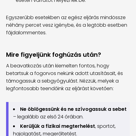
esetén varratot helyeznek be.
Egyszerűbb esetekben az egész eljárás mindössze
néhány percet vesz igénybe, és a legtöbb esetben
fájdalommentes.
Mire figyeljünk foghúzás után?
A beavatkozás után kiemelten fontos, hogy
betartsuk a fogorvos nekünk adott utasításait, és
támogassuk a sebgyógyulást. Nézzük, melyek a
legfontosabb teendőink az eljárást követően:
Ne öblögessünk és ne szívogassuk a sebet
– legalább az első 24 órában.
Kerüljük a fizikai megterhelést
, sportot,
hajolgatást, megerőltetést.