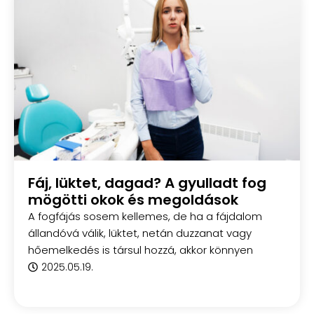
Fáj, lüktet, dagad? A gyulladt fog
mögötti okok és megoldások
A fogfájás sosem kellemes, de ha a fájdalom
állandóvá válik, lüktet, netán duzzanat vagy
hőemelkedés is társul hozzá, akkor könnyen
2025.05.19.