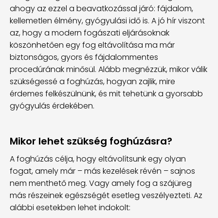
ahogy az ezzel a beavatkozással járó: fájdalom,
kellemetlen élmény, gyógyulási idő is. A jó hír viszont
az, hogy a modern fogászati eljárásoknak
köszönhetően egy fog eltávolítása ma már
biztonságos, gyors és fájdalommentes
procedúrának minősül. Alább megnézzük, mikor válik
szükségessé a foghúzás, hogyan zajlik, mire
érdemes felkészülnünk, és mit tehetünk a gyorsabb
gyógyulás érdekében.
Mikor lehet szükség foghúzásra?
A foghúzás célja, hogy eltávolítsunk egy olyan
fogat, amely már – más kezelések révén – sajnos
nem menthető meg. Vagy amely fog a szájüreg
más részeinek egészségét esetleg veszélyezteti. Az
alábbi esetekben lehet indokolt: