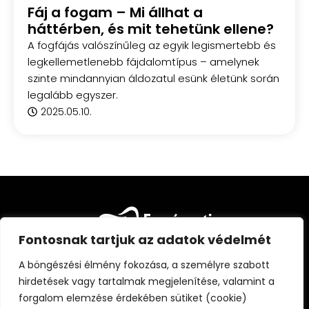
Fáj a fogam – Mi állhat a
háttérben, és mit tehetünk ellene?
A fogfájás valószínűleg az egyik legismertebb és
legkellemetlenebb fájdalomtípus – amelynek
szinte mindannyian áldozatul esünk életünk során
legalább egyszer.
2025.05.10.
Fontosnak tartjuk az adatok védelmét
A böngészési élmény fokozása, a személyre szabott
hirdetések vagy tartalmak megjelenítése, valamint a
forgalom elemzése érdekében sütiket (cookie)
FŐOLDAL
CIKKEK
FOGÁSZATI KISOKOS