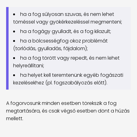
ha a fog súlyosan szuvas, és nem lehet
töméssel vagy gyökérkezeléssel megmenteni;
ha a fogágy gyulladt, és a fog kilazult;
ha a bölcsességfog okoz problémát
(torlódás, gyulladás, fájdalom);
ha a fog törött vagy repedt, és nem lehet
helyreállítani;
ha helyet kell teremtenünk egyéb fogászati
kezelésekhez (pl. fogszabályozás előtt).
A fogorvosunk minden esetben törekszik a fog
megtartására, és csak végső esetben dönt a húzás
mellett.