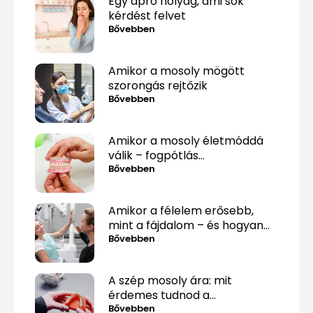
Egy apró hólyag, ami sok
kérdést felvet
Bővebben
Amikor a mosoly mögött
szorongás rejtőzik
Bővebben
Amikor a mosoly életmóddá
válik – fogpótlás
közérthetően, tabuk nélkül
Bővebben
Amikor a félelem erősebb,
mint a fájdalom – és hogyan
lehet mégis túllépni rajta
Bővebben
A szép mosoly ára: mit
érdemes tudnod a
fogpótlásról, mielőtt döntesz?
Bővebben