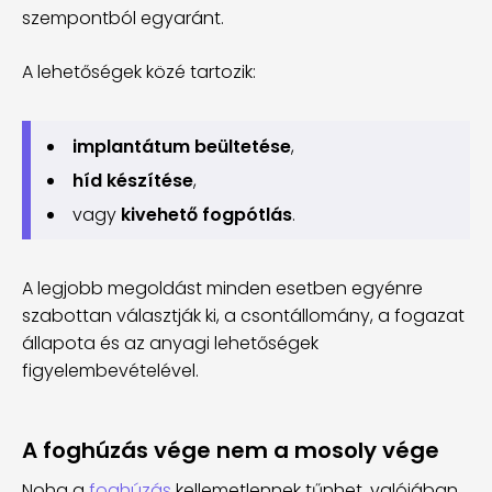
szempontból egyaránt.
A lehetőségek közé tartozik:
implantátum beültetése
,
híd készítése
,
vagy
kivehető fogpótlás
.
A legjobb megoldást minden esetben egyénre
szabottan választják ki, a csontállomány, a fogazat
állapota és az anyagi lehetőségek
figyelembevételével.
A foghúzás vége nem a mosoly vége
Noha a
foghúzás
kellemetlennek tűnhet, valójában