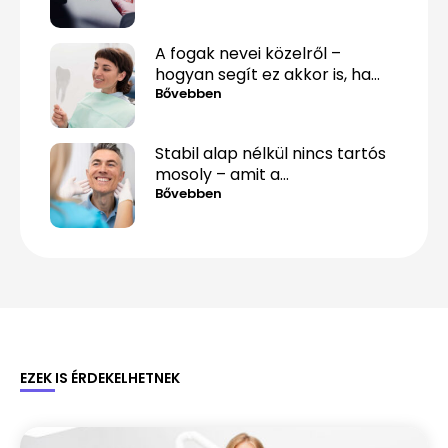
A fogak nevei közelről –
hogyan segít ez akkor is, ha
csak „valami fáj hátul”?
Bővebben
Stabil alap nélkül nincs tartós
mosoly – amit a
csontpótlásról tényleg tudnod
Bővebben
kell
EZEK IS ÉRDEKELHETNEK