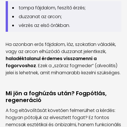
tompa fájdalom, feszítő érzés;
duzzanat az arcon;
vérzés az első órákban.
Ha azonban erős fájdalom, láz, szokatlan váladék,
vagy az arcon elhúzódó duzzanat jelentkezik,
haladéktalanul érdemes visszamenni a
fogorvoshoz
. Ezek a „száraz fogmeder” (alveolitis)
jelei is lehetnek, amit mihamarabb kezelni szükséges.
Mi jön a foghúzás után? Fogpótlás,
regeneráció
A fog eltávolítását követően felmerülhet a kérdés:
hogyan pótoljuk az elvesztett fogat? Ez fontos
nemcsak esztétikai és önbizalmi, hanem funkcionális