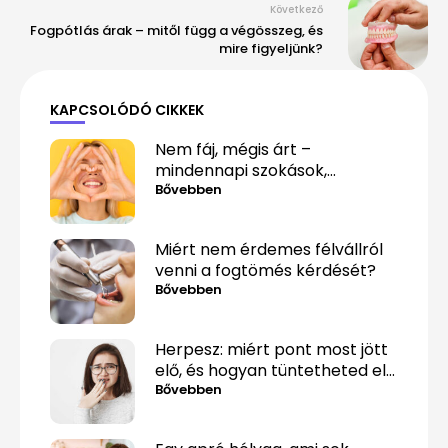
Következő
Fogpótlás árak – mitől függ a végösszeg, és
mire figyeljünk?
KAPCSOLÓDÓ CIKKEK
Nem fáj, mégis árt –
mindennapi szokások,
amelyek alattomosan
Bővebben
rombolják a fogaidat
Miért nem érdemes félvállról
venni a fogtömés kérdését?
Bővebben
Herpesz: miért pont most jött
elő, és hogyan tüntetheted el
minél gyorsabban?
Bővebben