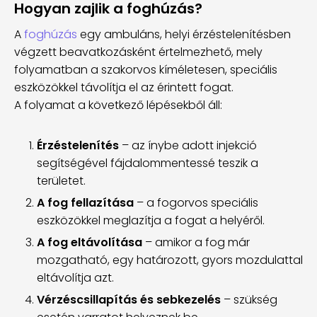
Hogyan zajlik a foghúzás?
A
foghúzás
egy ambuláns, helyi érzéstelenítésben
végzett beavatkozásként értelmezhető, mely
folyamatban a szakorvos kíméletesen, speciális
eszközökkel távolítja el az érintett fogat.
A folyamat a következő lépésekből áll:
Érzéstelenítés
– az ínybe adott injekció
segítségével fájdalommentessé teszik a
területet.
A fog fellazítása
– a fogorvos speciális
eszközökkel meglazítja a fogat a helyéről.
A fog eltávolítása
– amikor a fog már
mozgatható, egy határozott, gyors mozdulattal
eltávolítja azt.
Vérzéscsillapítás és sebkezelés
– szükség