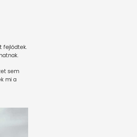
fejlődtek.
hatnak.
rzet sem
ek mi a