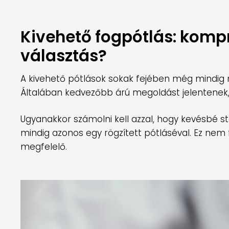
Kivehető fogpótlás: kom
választás?
A kivehető pótlások sokak fejében még mindig n
Általában kedvezőbb árú megoldást jelentenek,
Ugyanakkor számolni kell azzal, hogy kevésbé st
mindig azonos egy rögzített pótláséval. Ez nem 
megfelelő.