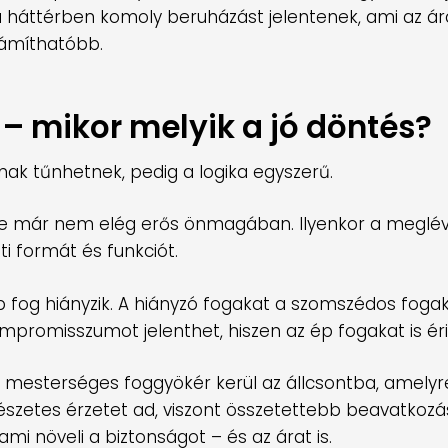
a háttérben komoly beruházást jelentenek, ami az ár
zámíthatóbb.
– mikor melyik a jó döntés?
nak tűnhetnek, pedig a logika egyszerű.
 de már nem elég erős önmagában. Ilyenkor a meglé
i formát és funkciót.
 fog hiányzik. A hiányzó fogakat a szomszédos fogak
promisszumot jelenthet, hiszen az ép fogakat is érin
 mesterséges foggyökér kerül az állcsontba, amely
mészetes érzetet ad, viszont összetettebb beavatkozás
mi növeli a biztonságot – és az árat is.