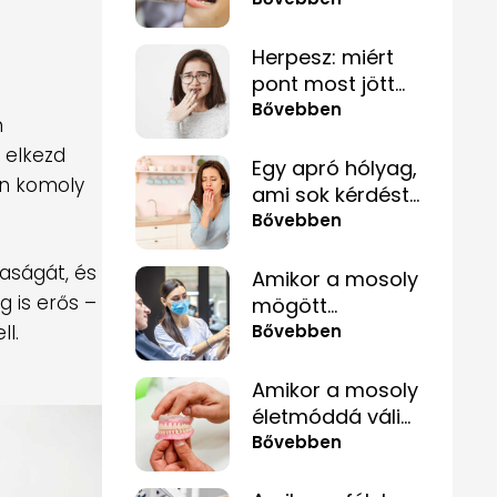
fogaidat
fogtömés
kérdését?
Herpesz: miért
pont most jött
elő, és hogyan
Bővebben
n
tüntetheted el
 elkezd
minél
Egy apró hólyag,
on komoly
gyorsabban?
ami sok kérdést
felvet
Bővebben
taságát, és
Amikor a mosoly
g is erős –
mögött
szorongás
Bővebben
l.
rejtőzik
Amikor a mosoly
életmóddá válik
– fogpótlás
Bővebben
közérthetően,
tabuk nélkül