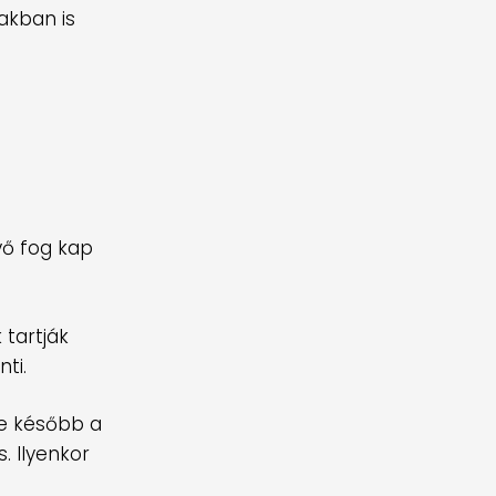
akban is
vő fog kap
 tartják
ti.
re később a
. Ilyenkor