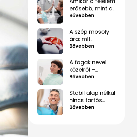
Amikor a félelem
erősebb, mint a
fájdalom – és
Bővebben
hogyan lehet
mégis túllépni
A szép mosoly
rajta
ára: mit
érdemes tudnod
Bővebben
a fogpótlásról,
mielőtt döntesz?
A fogak nevei
közelről –
hogyan segít ez
Bővebben
akkor is, ha csak
„valami fáj
Stabil alap nélkül
hátul”?
nincs tartós
mosoly – amit a
Bővebben
csontpótlásról
tényleg tudnod
kell