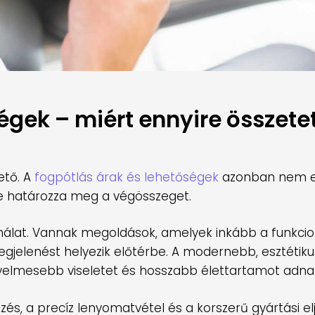
égek – miért ennyire összetet
ető. A
fogpótlás árak és lehetőségek
azonban nem e
e határozza meg a végösszeget.
álat. Vannak megoldások, amelyek inkább a funkcio
gjelenést helyezik előtérbe. A modernebb, esztétik
elmesebb viseletet és hosszabb élettartamot adna
ezés, a precíz lenyomatvétel és a korszerű gyártási e