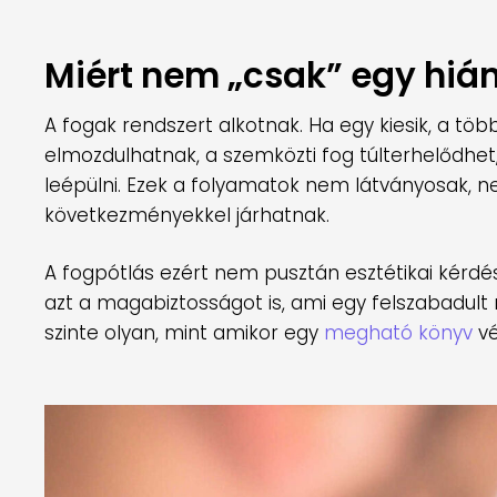
Miért nem „csak” egy hiá
A fogak rendszert alkotnak. Ha egy kiesik, a tö
elmozdulhatnak, a szemközti fog túlterhelődhet, 
leépülni. Ezek a folyamatok nem látványosak, 
következményekkel járhatnak.
A fogpótlás ezért nem pusztán esztétikai kérdés
azt a magabiztosságot is, ami egy felszabadult m
szinte olyan, mint amikor egy
megható könyv
vé