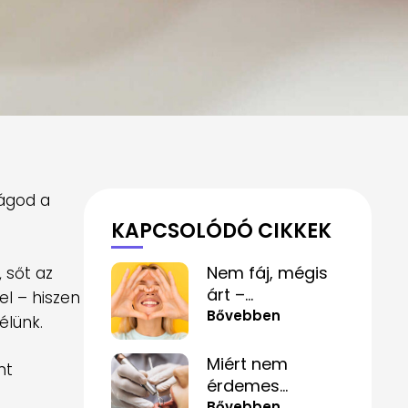
rágod a
KAPCSOLÓDÓ CIKKEK
Nem fáj, mégis
 sőt az
árt –
el – hiszen
mindennapi
Bővebben
élünk.
szokások,
amelyek
Miért nem
nt
alattomosan
érdemes
rombolják a
félvállról venni a
Bővebben