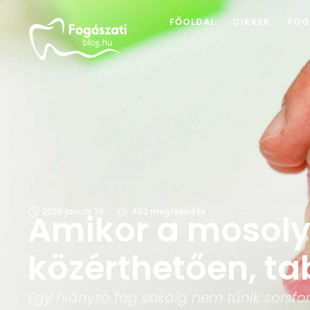
FŐOLDAL
CIKKEK
FOG
2026 január 26.
452
 megtekintés
Amikor a mosoly
közérthetően, ta
Egy hiányzó fog sokáig nem tűnik sorsfo