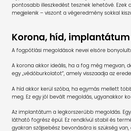
pontosabb illeszkedést tesznek lehetővé. Ezek 
megjelenik – viszont a végeredmény sokkal kis
Korona, híd, implantátum 
A fogpótlási megoldások nevei elsőre bonyolult
A korona akkor ideális, ha a fog még megvan,
egy „védőburkolatot”, amely visszaadja az eredet
A híd akkor kerül szóba, ha egymás mellett több
meg. Ez egy jól bevált megoldás, ugyanakkor kom
Az implantátum a legkorszerűbb megoldás. Egy
látható fogrész épül. Ez rendkívül stabil és ter
gyakran szájsebész bevonására is szükség van, a