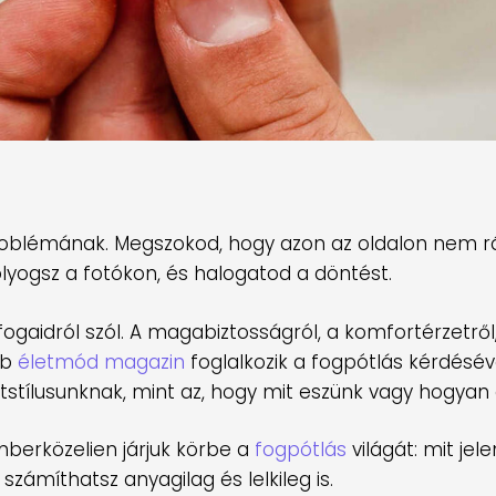
problémának. Megszokod, hogy azon az oldalon nem 
yogsz a fotókon, és halogatod a döntést.
ogaidról szól. A magabiztosságról, a komfortérzetről,
bb
életmód magazin
foglalkozik a fogpótlás kérdésév
stílusunknak, mint az, hogy mit eszünk vagy hogyan 
berközelien járjuk körbe a
fogpótlás
világát: mit jele
zámíthatsz anyagilag és lelkileg is.