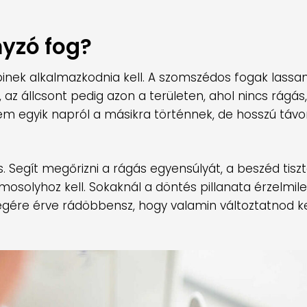
nyzó fog?
bbinek alkalmazkodnia kell. A szomszédos fogak lassa
az állcsont pedig azon a területen, ahol nincs rágás,
nem egyik napról a másikra történnek, de hosszú táv
. Segít megőrizni a rágás egyensúlyát, a beszéd tisz
osolyhoz kell. Sokaknál a döntés pillanata érzelmile
gére érve rádöbbensz, hogy valamin változtatnod kel