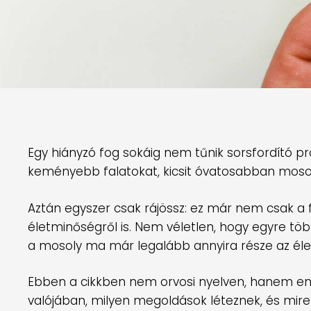
Egy hiányzó fog sokáig nem tűnik sorsfordító 
keményebb falatokat, kicsit óvatosabban mosol
Aztán egyszer csak rájössz: ez már nem csak a f
életminőségről is. Nem véletlen, hogy egyre tö
a mosoly ma már legalább annyira része az élet
Ebben a cikkben nem orvosi nyelven, hanem em
valójában, milyen megoldások léteznek, és mire s