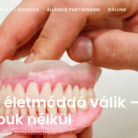
ÁSZATI KISOKOS
ÁLLANDÓ PARTNEREINK
RÓLUNK
 életmóddá válik –
buk nélkül
rdító problémának.