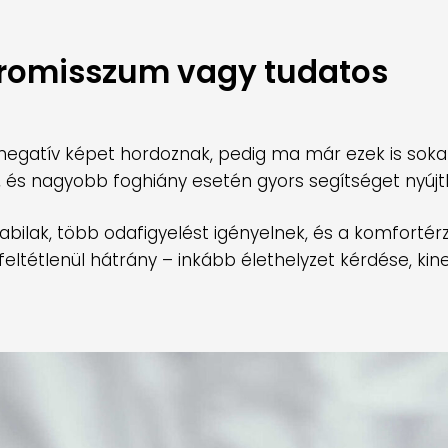
promisszum vagy tudatos
egatív képet hordoznak, pedig ma már ezek is sokat 
 és nagyobb foghiány esetén gyors segítséget nyújt
abilak, több odafigyelést igényelnek, és a komforté
feltétlenül hátrány – inkább élethelyzet kérdése, kin