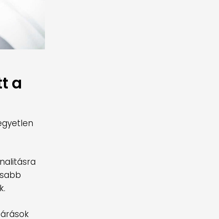
t a
gyetlen
nalitásra
usabb
k.
ljárások