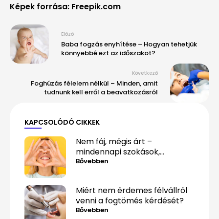
Képek forrása: Freepik.com
Előző
Baba fogzás enyhítése – Hogyan tehetjük
könnyebbé ezt az időszakot?
Következő
Foghúzás félelem nélkül – Minden, amit
tudnunk kell erről a beavatkozásról
KAPCSOLÓDÓ CIKKEK
Nem fáj, mégis árt –
mindennapi szokások,
amelyek alattomosan
Bővebben
rombolják a fogaidat
Miért nem érdemes félvállról
venni a fogtömés kérdését?
Bővebben