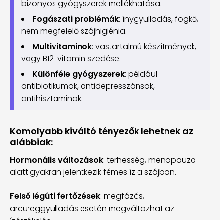
bizonyos gyógyszerek mellékhatása.
Fogászati problémák
: ínygyulladás, fogkő,
nem megfelelő szájhigiénia.
Multivitaminok
: vastartalmú készítmények,
vagy B12-vitamin szedése.
Különféle gyógyszerek
: például
antibiotikumok, antidepresszánsok,
antihisztaminok.
Komolyabb kiváltó tényezők lehetnek az
alábbiak:
Hormonális változások
: terhesség, menopauza
alatt gyakran jelentkezik fémes íz a szájban.
Felső légúti fertőzések
: megfázás,
arcüreggyulladás esetén megváltozhat az