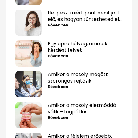
Herpesz: miért pont most jött
elő, és hogyan tüntetheted el
minél gyorsabban?
Bővebben
Egy apró hólyag, ami sok
kérdést felvet
Bővebben
Amikor a mosoly mögött
szorongás rejtőzik
Bővebben
Amikor a mosoly életmóddá
válik – fogpótlás
közérthetően, tabuk nélkül
Bővebben
Amikor a félelem erősebb,