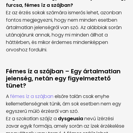
furcsa, fémes íz a szájban?
Ez az érzés sokak számára ismerős lehet, azonban
fontos megjegyezni, hogy nem minden esetben
ártalmatlan jelenségről van szó. Az alábbiak során
utánajárunk annak, hogy mi minden állhat a
háttérben, és mikor érdemes mindenképpen
orvoshoz fordulni.
Fémes íz a szájban – Egy ártalmatlan
jelenség, netán egy figyelmeztető
tünet?
A
fémes íz a szájban
elsőre talán csak enyhe
kellemetlenségnek tűnik, ám sok esetben nem egy
egyszerű múló érzésről van szó.
Ez a szokatlan szájíz a
dysgeusia
nevű ízérzési
zavar egyik formája, amely során az ízek érzékelése