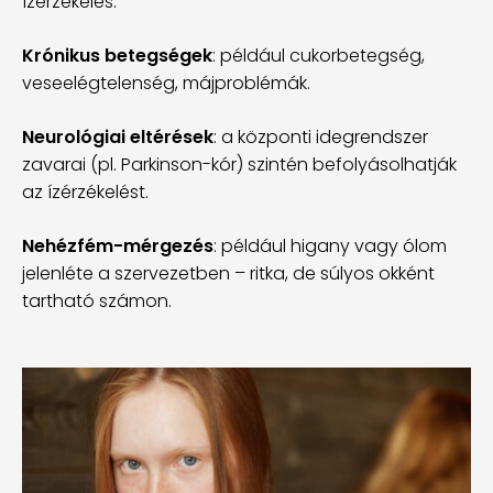
ízérzékelés.
Krónikus betegségek
: például cukorbetegség,
veseelégtelenség, májproblémák.
Neurológiai eltérések
: a központi idegrendszer
zavarai (pl. Parkinson-kór) szintén befolyásolhatják
az ízérzékelést.
Nehézfém-mérgezés
: például higany vagy ólom
jelenléte a szervezetben – ritka, de súlyos okként
tartható számon.