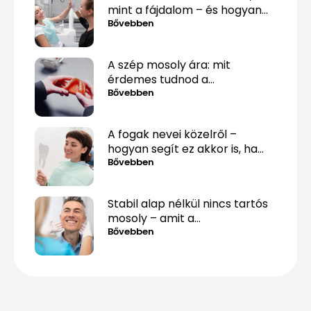
mint a fájdalom – és hogyan
lehet mégis túllépni rajta
Bővebben
A szép mosoly ára: mit
érdemes tudnod a
fogpótlásról, mielőtt döntesz?
Bővebben
A fogak nevei közelről –
hogyan segít ez akkor is, ha
csak „valami fáj hátul”?
Bővebben
Stabil alap nélkül nincs tartós
mosoly – amit a
csontpótlásról tényleg tudnod
Bővebben
kell