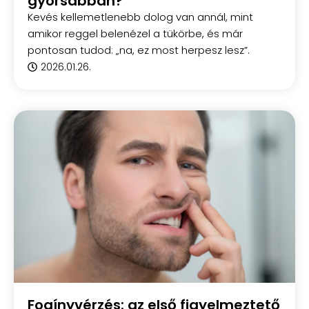
gyorsabban?
Kevés kellemetlenebb dolog van annál, mint
amikor reggel belenézel a tükörbe, és már
pontosan tudod: „na, ez most herpesz lesz”.
2026.01.26.
Fogínyvérzés: az első figyelmeztető