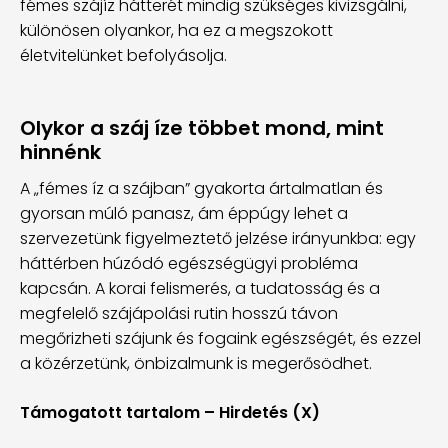
fémes szájíz hátterét mindig szükséges kivizsgálni,
különösen olyankor, ha ez a megszokott
életvitelünket befolyásolja.
Olykor a száj íze többet mond, mint
hinnénk
A „fémes íz a szájban” gyakorta ártalmatlan és
gyorsan múló panasz, ám éppúgy lehet a
szervezetünk figyelmeztető jelzése irányunkba: egy
háttérben húzódó egészségügyi probléma
kapcsán. A korai felismerés, a tudatosság és a
megfelelő szájápolási rutin hosszú távon
megőrizheti szájunk és fogaink egészségét, és ezzel
a közérzetünk, önbizalmunk is megerősödhet.
Támogatott tartalom – Hirdetés (X)