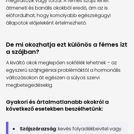
megváltozik vagy torzul. A fémes szájíz lehet
átmeneti és banális okokból eredő, ám az is
előfordulhat, hogy komolyabb egészségügyi
állapotok előjeleként értelmezhető.
De mi okozhatja ezt különös a fémes ízt
a szájban?
A kiváltó okok meglepően sokfélék lehetnek – az
egyszerű szájhigiéniai problémáktól a hormonális
változásokon át egészen a súlyos szervi
megbetegedésekig.
Gyakori és ártalmatlanabb okokról a
következő esetekben beszélhetünk:
Szájszárazság
: kevés folyadékbevitel vagy