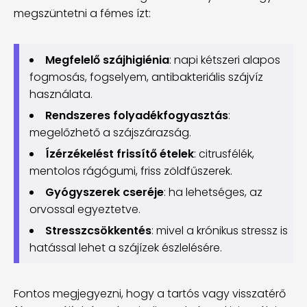
megszüntetni a fémes ízt:
Megfelelő szájhigiénia
: napi kétszeri alapos
fogmosás, fogselyem, antibakteriális szájvíz
használata.
Rendszeres folyadékfogyasztás
:
megelőzhető a szájszárazság.
Ízérzékelést frissítő ételek
: citrusfélék,
mentolos rágógumi, friss zöldfűszerek.
Gyógyszerek cseréje
: ha lehetséges, az
orvossal egyeztetve.
Stresszcsökkentés
: mivel a krónikus stressz is
hatással lehet a szájízek észlelésére.
Fontos megjegyezni, hogy a tartós vagy visszatérő