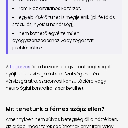
romlik az általános közérzet,
egyéb kísérő tünet is megjelenik (pl. fejfájás,
szédülés, nyelési nehézség),
nem köthető egyértelműen
gyógyszerszedéshez vagy fogászati
problémához.
A
fogorvos
és a háziorvos egyaránt segítséget
nyújthat a kivizsgálásban. Szükség esetén
vérvizsgálatra, szakorvosi konzultációra vagy
neurológiai kontrollra is sor kerülhet.
Mit tehetünk a fémes szájíz ellen?
Amennyiben nem súlyos betegség áll a háttérben,
az alábbi módszerek segíthetnek enyhíteni vagy