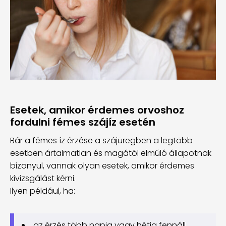
Esetek, amikor érdemes orvoshoz
fordulni fémes szájíz esetén
Bár a fémes íz érzése a szájüregben a legtöbb
esetben ártalmatlan és magától elmúló állapotnak
bizonyul, vannak olyan esetek, amikor érdemes
kivizsgálást kérni.
Ilyen például, ha:
az érzés több napig vagy hétig fennáll,