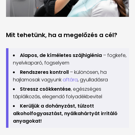
Mit tehetünk, ha a megelőzés a cél?
Alapos, de kíméletes szájhigiénia
– fogkefe,
nyelvkaparó, fogselyem
Rendszeres kontroll
– különösen, ha
hajlamosak vagyunk
aftára
, gyulladásra
Stressz csökkentése
, egészséges
táplálkozás, elegendő folyadékbevitel
Kerüljük a dohányzást, túlzott
alkoholfogyasztást, nyálkahártyát irritáló
anyagokat!