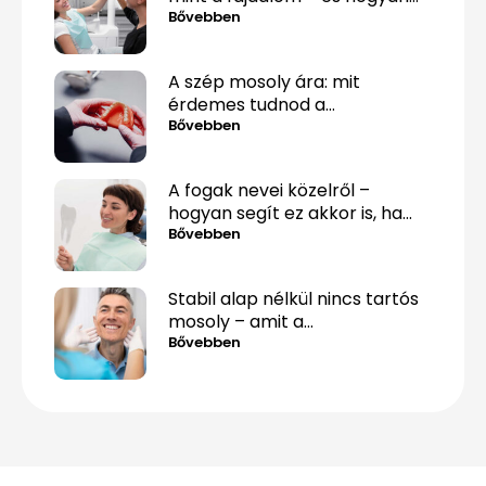
lehet mégis túllépni rajta
Bővebben
A szép mosoly ára: mit
érdemes tudnod a
fogpótlásról, mielőtt döntesz?
Bővebben
A fogak nevei közelről –
hogyan segít ez akkor is, ha
csak „valami fáj hátul”?
Bővebben
Stabil alap nélkül nincs tartós
mosoly – amit a
csontpótlásról tényleg tudnod
Bővebben
kell