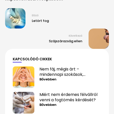
Előző
Letört fog
Következő
Szájszárazság ellen
KAPCSOLÓDÓ CIKKEK
Nem fáj, mégis árt –
mindennapi szokások,
amelyek alattomosan
Bővebben
rombolják a fogaidat
Miért nem érdemes félvállról
venni a fogtömés kérdését?
Bővebben