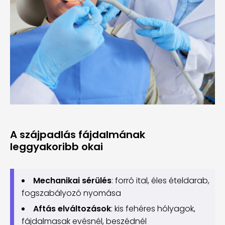
A szájpadlás fájdalmának
leggyakoribb okai
Mechanikai sérülés
: forró ital, éles ételdarab,
fogszabályozó nyomása
Aftás elváltozások
: kis fehéres hólyagok,
fájdalmasak evésnél, beszédnél