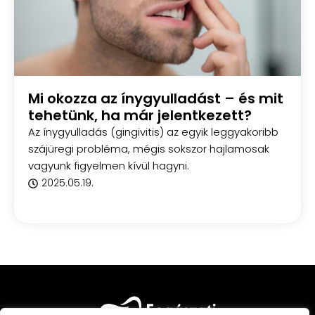
Mi okozza az ínygyulladást – és mit
tehetünk, ha már jelentkezett?
Az ínygyulladás (gingivitis) az egyik leggyakoribb
szájüregi probléma, mégis sokszor hajlamosak
vagyunk figyelmen kívül hagyni.
2025.05.19.