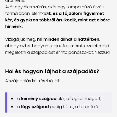
örömét is.
Akár egy éles szúrás, akár egy tompa húzó érzés
formájában jelentkezik,
ez a fájdalom figyelmet
kér, és gyakran többről árulkodik, mint azt elsőre
hinnénk.
Vizsgáljuk meg,
mi minden állhat a háttérben
,
ahogy azt is: hogyan tudjuk felismerni, kezelni, majd
megelőzni a szájpadlást érintő panaszokat. Nézzük!
Hol és hogyan fájhat a szájpadlás?
A szájpadlás két részből áll:
a
kemény szájpad
elöl, a fogsor mögött,
a
lágy szájpad
pedig hátul, a torok felé.