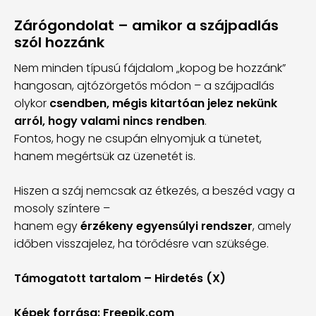
Zárógondolat – amikor a szájpadlás
szól hozzánk
Nem minden típusú fájdalom „kopog be hozzánk”
hangosan, ajtózörgetős módon – a szájpadlás
olykor
csendben, mégis kitartóan jelez nekünk
arról, hogy valami nincs rendben
.
Fontos, hogy ne csupán elnyomjuk a tünetet,
hanem megértsük az üzenetét is.
Hiszen a száj nemcsak az étkezés, a beszéd vagy a
mosoly színtere –
hanem egy
érzékeny egyensúlyi rendszer
, amely
időben visszajelez, ha törődésre van szüksége.
Támogatott tartalom – Hirdetés (X)
Képek forrása: Freepik.com