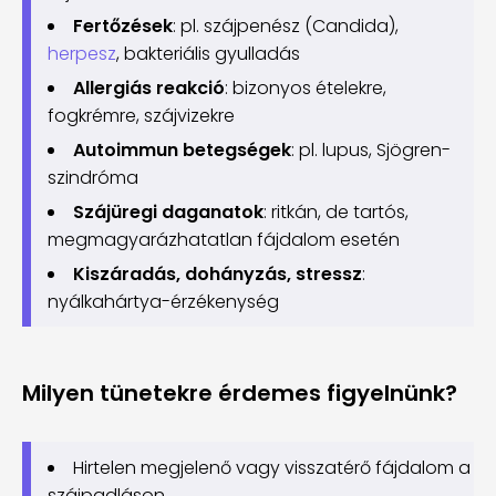
Fertőzések
: pl. szájpenész (Candida),
herpesz
, bakteriális gyulladás
Allergiás reakció
: bizonyos ételekre,
fogkrémre, szájvizekre
Autoimmun betegségek
: pl. lupus, Sjögren-
szindróma
Szájüregi daganatok
: ritkán, de tartós,
megmagyarázhatatlan fájdalom esetén
Kiszáradás, dohányzás, stressz
:
nyálkahártya-érzékenység
Milyen tünetekre érdemes figyelnünk?
Hirtelen megjelenő vagy visszatérő fájdalom a
szájpadláson