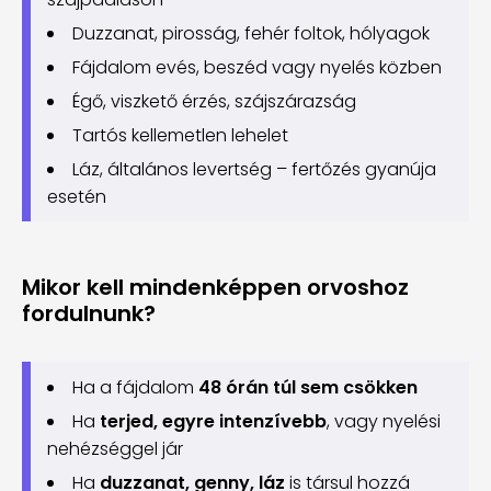
Duzzanat, pirosság, fehér foltok, hólyagok
Fájdalom evés, beszéd vagy nyelés közben
Égő, viszkető érzés, szájszárazság
Tartós kellemetlen lehelet
Láz, általános levertség – fertőzés gyanúja
esetén
Mikor kell mindenképpen orvoshoz
fordulnunk?
Ha a fájdalom
48 órán túl sem csökken
Ha
terjed, egyre intenzívebb
, vagy nyelési
nehézséggel jár
Ha
duzzanat, genny, láz
is társul hozzá