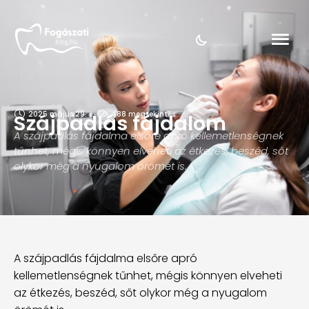
2025 május 29.
488
 megtekintés
Szájpadlás fájdalom
A szájpadlás fájdalma elsőre apró kellemetlenségnek
tűnhet, mégis könnyen elveheti az étkezés, beszéd, sőt
olykor még a nyugalom örömét is.
A szájpadlás fájdalma elsőre apró
kellemetlenségnek tűnhet, mégis könnyen elveheti
az étkezés, beszéd, sőt olykor még a nyugalom