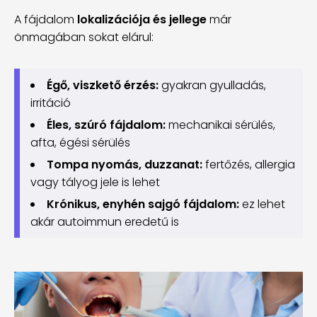
A fájdalom
lokalizációja és jellege
már
önmagában sokat elárul:
Égő, viszkető érzés:
gyakran gyulladás,
irritáció
Éles, szúró fájdalom:
mechanikai sérülés,
afta, égési sérülés
Tompa nyomás, duzzanat:
fertőzés, allergia
vagy tályog jele is lehet
Krónikus, enyhén sajgó fájdalom:
ez lehet
akár autoimmun eredetű is