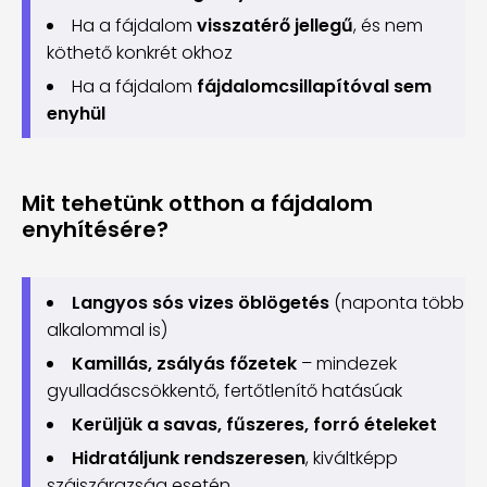
Ha a fájdalom
visszatérő jellegű
, és nem
köthető konkrét okhoz
Ha a fájdalom
fájdalomcsillapítóval sem
enyhül
Mit tehetünk otthon a fájdalom
enyhítésére?
Langyos sós vizes öblögetés
(naponta több
alkalommal is)
Kamillás, zsályás főzetek
– mindezek
gyulladáscsökkentő, fertőtlenítő hatásúak
Kerüljük a savas, fűszeres, forró ételeket
Hidratáljunk rendszeresen
, kiváltképp
szájszárazság esetén