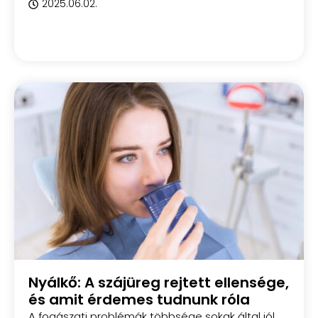
2025.06.02.
Nyálkő: A szájüreg rejtett ellensége,
és amit érdemes tudnunk róla
A fogászati problémák többsége sokak által jól