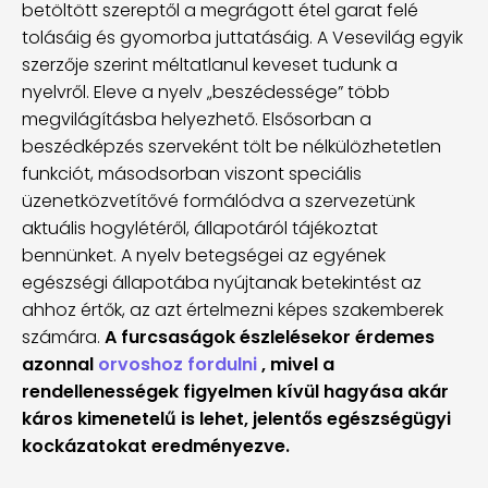
betöltött szereptől a megrágott étel garat felé
tolásáig és gyomorba juttatásáig. A Vesevilág egyik
szerzője szerint méltatlanul keveset tudunk a
nyelvről. Eleve a nyelv „beszédessége” több
megvilágításba helyezhető. Elsősorban a
beszédképzés szerveként tölt be nélkülözhetetlen
funkciót, másodsorban viszont speciális
üzenetközvetítővé formálódva a szervezetünk
aktuális hogylétéről, állapotáról tájékoztat
bennünket. A nyelv betegségei az egyének
egészségi állapotába nyújtanak betekintést az
ahhoz értők, az azt értelmezni képes szakemberek
számára.
A furcsaságok észlelésekor érdemes
azonnal
orvoshoz fordulni
, mivel a
rendellenességek figyelmen kívül hagyása akár
káros kimenetelű is lehet, jelentős egészségügyi
kockázatokat eredményezve.