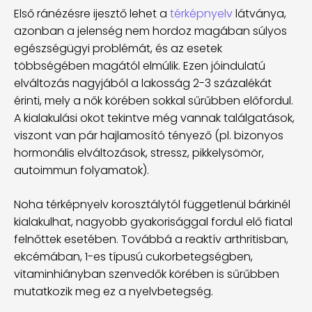
Első ránézésre ijesztő lehet a
térképnyelv
látványa,
azonban a jelenség nem hordoz magában súlyos
egészségügyi problémát, és az esetek
többségében magától elmúlik. Ezen jóindulatú
elváltozás nagyjából a lakosság 2-3 százalékát
érinti, mely a nők körében sokkal sűrűbben előfordul.
A kialakulási okot tekintve még vannak találgatások,
viszont van pár hajlamosító tényező (pl. bizonyos
hormonális elváltozások, stressz, pikkelysömör,
autoimmun folyamatok).
Noha térképnyelv korosztálytól függetlenül bárkinél
kialakulhat, nagyobb gyakorisággal fordul elő fiatal
felnőttek esetében. Továbbá a reaktív arthritisban,
ekcémában, 1-es típusú cukorbetegségben,
vitaminhiányban szenvedők körében is sűrűbben
mutatkozik meg ez a nyelvbetegség.