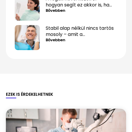
hogyan segít ez akkor is, ha
csak „valami fáj hátul”?
Bővebben
Stabil alap nélkül nincs tartós
mosoly – amit a
csontpótlásról tényleg tudnod
Bővebben
kell
EZEK IS ÉRDEKELHETNEK