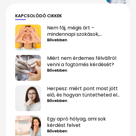
KAPCSOLÓDÓ CIKKEK
Nem fáj, mégis árt –
mindennapi szokások,
amelyek alattomosan
Bővebben
rombolják a fogaidat
Miért nem érdemes félvállról
venni a fogtömés kérdését?
Bővebben
Herpesz: miért pont most jött
elő, és hogyan tüntetheted el
minél gyorsabban?
Bővebben
Egy apró hólyag, ami sok
kérdést felvet
Bővebben