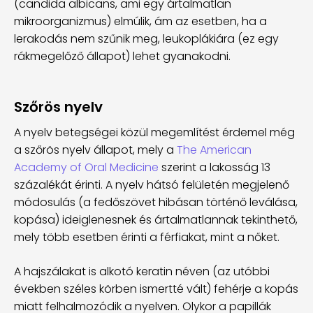
(candida albicans, ami egy ártalmatlan
mikroorganizmus) elmúlik, ám az esetben, ha a
lerakodás nem szűnik meg, leukoplákiára (ez egy
rákmegelőző állapot) lehet gyanakodni.
Szőrös nyelv
A nyelv betegségei közül megemlítést érdemel még
a szőrös nyelv állapot, mely a
The American
Academy of Oral Medicine
szerint a lakosság 13
százalékát érinti. A nyelv hátsó felületén megjelenő
módosulás (a fedőszövet hibásan történő leválása,
kopása) ideiglenesnek és ártalmatlannak tekinthető,
mely több esetben érinti a férfiakat, mint a nőket.
A hajszálakat is alkotó keratin néven (az utóbbi
években széles körben ismertté vált) fehérje a kopás
miatt felhalmozódik a nyelven. Olykor a papillák