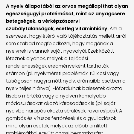
A nyelv állapotából az orvos megállapíthat olyan
egészségügyi problémákat, mint az anyagcsere
betegségek, a vérképzőszervi
szabálytalanságok, esetleg vitaminhiány.
Ám a
szervezet hogylétéről való tájékoztatás mellett arról
sem szabad megfeledkezni, hogy magának a
nyelvnek is vannak saját nyavalyái. Ezek között
léteznek olyanok, melyek a fejlődési
rendellenességek eredményeiként tarthatók
számon (pl. nyelvméreti problémák: túl kicsi vagy
túlságosan nagyra nőtt nyelv, drámaibb esetben a
nyelv teljes hiánya). Előfordulnak balesetek okozta
kisebb mértékű vagy a nyelven komolyabb
módosulásokat okozó károsodások is (pl. saját
nyelvbe harapás okozta sérülések, rovarcsípés). A
gombás és vírusos fertőzések és a gyulladások
mind olyan esetek, melyek az előbb említett
problémákkal együtt orvosi beavatkozást