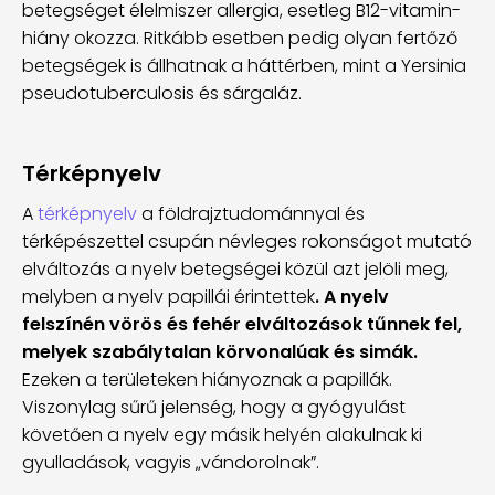
betegséget élelmiszer allergia, esetleg B12-vitamin-
hiány okozza. Ritkább esetben pedig olyan fertőző
betegségek is állhatnak a háttérben, mint a Yersinia
pseudotuberculosis és sárgaláz.
Térképnyelv
A
térképnyelv
a földrajztudománnyal és
térképészettel csupán névleges rokonságot mutató
elváltozás a nyelv betegségei közül azt jelöli meg,
melyben a nyelv papillái érintettek
. A nyelv
felszínén vörös és fehér elváltozások tűnnek fel,
melyek szabálytalan körvonalúak és simák.
Ezeken a területeken hiányoznak a papillák.
Viszonylag sűrű jelenség, hogy a gyógyulást
követően a nyelv egy másik helyén alakulnak ki
gyulladások, vagyis „vándorolnak”.