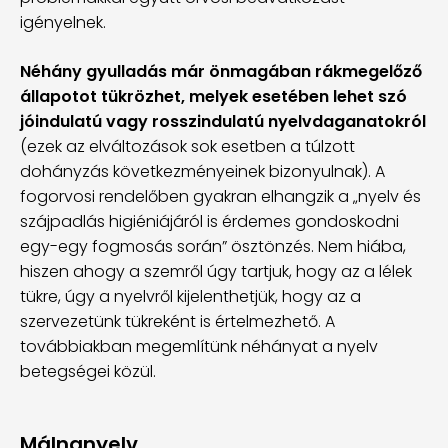
igényelnek.
Néhány gyulladás már önmagában rákmegelőző
állapotot tükrözhet, melyek esetében lehet szó
jóindulatú vagy rosszindulatú nyelvdaganatokról
(ezek az elváltozások sok esetben a túlzott
dohányzás következményeinek bizonyulnak). A
fogorvosi rendelőben gyakran elhangzik a „nyelv és
szájpadlás higiéniájáról is érdemes gondoskodni
egy-egy fogmosás során” ösztönzés. Nem hiába,
hiszen ahogy a szemről úgy tartjuk, hogy az a lélek
tükre, úgy a nyelvről kijelenthetjük, hogy az a
szervezetünk tükreként is értelmezhető. A
továbbiakban megemlítünk néhányat a nyelv
betegségei közül.
Málnanyelv