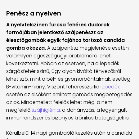
Penész a nyelven
A nyelvfelszínen furcsa fehéres dudorok
formájában jelentkező szájpenészt az
élesztőgombák egyik fajához tartozó candida
gomba okozza.
A szájpenész megjelenése esetén
valamilyen egészségügyi problémára lehet
következtetni. Abban az esetben, ha a lepedék
sárgásfehér színű, úgy olyan kiváltó tényezőkről
lehet szó, mint a bél- és gyomorbántalmak, esetleg
B-vitamin-hiány. Viszont fehéresszürke
lepedék
esetén az elsőként említett gombás megbetegedés
az ok. Mindemellett felelős lehet még: a nem
megfelelő
szájhigiénia
, a dohányzás, a legyengült
immunrendszer és bizonyos krónikus betegségek is.
Körülbelül 14 napi gombaölő kezelés után a candida