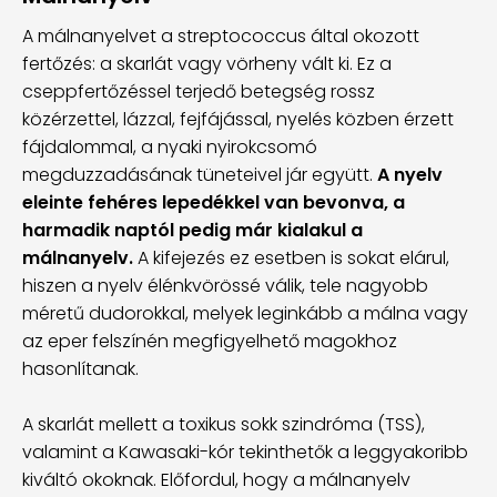
A málnanyelvet a streptococcus által okozott
fertőzés: a skarlát vagy vörheny vált ki. Ez a
cseppfertőzéssel terjedő betegség rossz
közérzettel, lázzal, fejfájással, nyelés közben érzett
fájdalommal, a nyaki nyirokcsomó
megduzzadásának tüneteivel jár együtt.
A nyelv
eleinte fehéres lepedékkel van bevonva, a
harmadik naptól pedig már kialakul a
málnanyelv.
A kifejezés ez esetben is sokat elárul,
hiszen a nyelv élénkvörössé válik, tele nagyobb
méretű dudorokkal, melyek leginkább a málna vagy
az eper felszínén megfigyelhető magokhoz
hasonlítanak.
A skarlát mellett a toxikus sokk szindróma (TSS),
valamint a Kawasaki-kór tekinthetők a leggyakoribb
kiváltó okoknak. Előfordul, hogy a málnanyelv