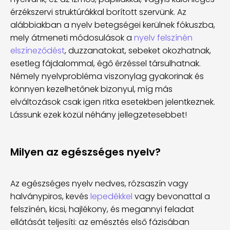
érzékszervi struktúrákkal borított szervünk. Az
alábbiakban a nyelv betegségei kerülnek fókuszba,
mely átmeneti módosulások a
nyelv felszínén
elszíneződést
, duzzanatokat, sebeket okozhatnak,
esetleg fájdalommal, égő érzéssel társulhatnak.
Némely nyelvprobléma viszonylag gyakorinak és
könnyen kezelhetőnek bizonyul, míg más
elváltozások csak igen ritka esetekben jelentkeznek.
Lássunk ezek közül néhány jellegzetesebbet!
Milyen az egészséges nyelv?
Az egészséges nyelv nedves, rózsaszín vagy
halványpiros, kevés
lepedékkel
vagy bevonattal a
felszínén, kicsi, hajlékony, és megannyi feladat
ellátását teljesíti: az emésztés első fázisában