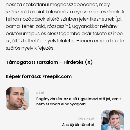
hossza szokatlanul meghosszabbodhat, mely
szőrszerű külcsínt kölcsönöz a nyelv ezen részének. A
felhalmozódások eltérő színben jelentkezhetnek (pl.
barna, fehér, zöld, rózsaszín), ugyanakkor néhány
baktériumtípus és élesztőgomba akár fekete színbe
is „öltöztetheti” a nyelvfelületet – innen ered a fekete
szőrös nyelv kifejezés.
Támogatott tartalom – Hirdetés (X)
Képek forrása: Freepik.com
Előző
Fogínyvérzés: az első figyelmeztető jel, amit
nem szabad elhanyagolni
Következő
A szájrák tünetei