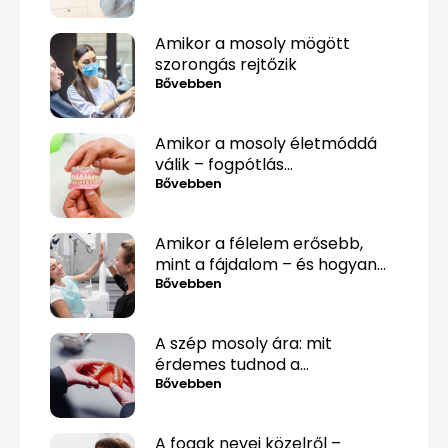
Amikor a mosoly mögött
szorongás rejtőzik
Bővebben
Amikor a mosoly életmóddá
válik – fogpótlás
közérthetően, tabuk nélkül
Bővebben
Amikor a félelem erősebb,
mint a fájdalom – és hogyan
lehet mégis túllépni rajta
Bővebben
A szép mosoly ára: mit
érdemes tudnod a
fogpótlásról, mielőtt döntesz?
Bővebben
A fogak nevei közelről –