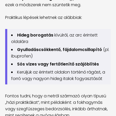
ezek a módszerek nem szüntetik meg.
Praktikus lépések lehetnek az alábbiak:
Hideg borogatás
kívülről, az arc érintett
oldalára
Gyulladáscsökkentő, fájdalomcsillapító
(pl.
ibuprofen)
Sós vizes vagy fertőtlenítő szájöblítés
Kerüljük az érintett oldalon történő rágást, a
forró vagy nagyon hideg italok fogyasztását
Fontos tudni, hogy a netről származó olyan típusú
„házi praktikákat”, mint példaként: a fokhagymás
vagy szegfűszeges bedörzsölés, inkább árthatnak,
mint segítenek a gyógyulásban.