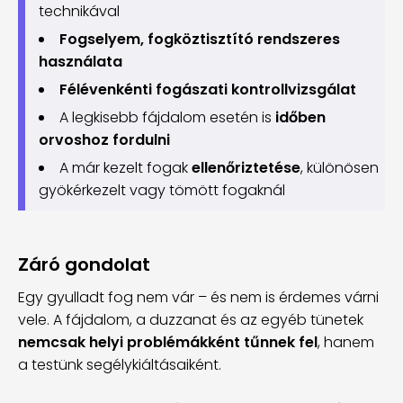
technikával
Fogselyem, fogköztisztító rendszeres
használata
Félévenkénti fogászati kontrollvizsgálat
A legkisebb fájdalom esetén is
időben
orvoshoz fordulni
A már kezelt fogak
ellenőriztetése
, különösen
gyökérkezelt vagy tömött fogaknál
Záró gondolat
Egy gyulladt fog nem vár – és nem is érdemes várni
vele. A fájdalom, a duzzanat és az egyéb tünetek
nemcsak helyi problémákként tűnnek fel
, hanem
a testünk segélykiáltásaiként.