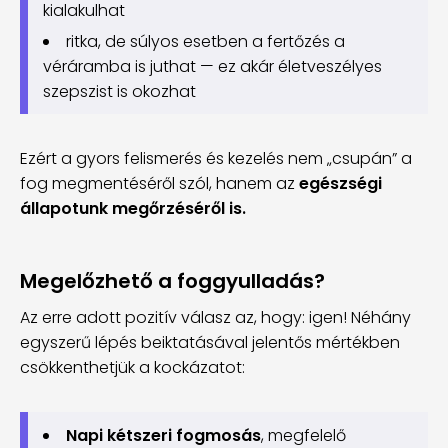
kialakulhat
ritka, de súlyos esetben a fertőzés a
véráramba is juthat — ez akár életveszélyes
szepszist is okozhat
Ezért a gyors felismerés és kezelés nem „csupán” a
fog megmentéséről szól, hanem az
egészségi
állapotunk megőrzéséről is.
Megelőzhető a foggyulladás?
Az erre adott pozitív válasz az, hogy: igen! Néhány
egyszerű lépés beiktatásával jelentős mértékben
csökkenthetjük a kockázatot:
Napi kétszeri fogmosás
, megfelelő