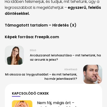
Ha időben felismerjük, és tudjuk, mit tehetünk, úgy a
legrosszabbat is megelőzhetjük –
egyszerű, felelős
döntésekkel.
Támogatott tartalom – Hirdetés (X)
Képek forrása: Freepik.com
Előző
Arcduzzanat lelohasztása – mit tehetünk, ha
az arcunk is jelez?
Következő
Mi okozza az ínygyulladást – és mit tehetünk,
ha már jelentkezett?
KAPCSOLÓDÓ CIKKEK
Nem fáj, mégis árt –