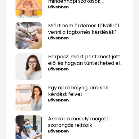
mindennapi szokások,
amelyek alattomosan
Bővebben
rombolják a fogaidat
Miért nem érdemes félvállról
venni a fogtömés kérdését?
Bővebben
Herpesz: miért pont most jött
elő, és hogyan tüntetheted el
minél gyorsabban?
Bővebben
Egy apró hólyag, ami sok
kérdést felvet
Bővebben
Amikor a mosoly mögött
szorongás rejtőzik
Bővebben