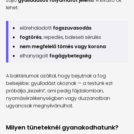
zajló
gyulladásos folyamatot jelenti
. A kiváltó ok
lehet:
előrehaladott
fogszuvasodás
fogtörés
, repedés, baleseti sérülés
nem megfelelő tömés vagy korona
elhanyagolt
fogágybetegség
A baktériumok azáltal, hogy bejutnak a fog
belsejébe: gyulladást okoznak — a testünk ezt
próbálja „kezelni”, ami pedig fájdalomban,
nyomásérzékenységben vagy duzzanatban
ugyancsak megnyilvánulhat.
Milyen tüneteknél gyanakodhatunk?