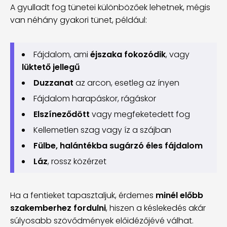
A gyulladt fog tünetei különbözőek lehetnek, mégis
van néhány gyakori tünet, például:
Fájdalom, ami
éjszaka fokozódik
, vagy
lüktető jellegű
Duzzanat
az arcon, esetleg az ínyen
Fájdalom harapáskor, rágáskor
Elszíneződött
vagy megfeketedett fog
Kellemetlen szag vagy íz a szájban
Fülbe, halántékba sugárzó éles fájdalom
Láz
, rossz közérzet
Ha a fentieket tapasztaljuk, érdemes
minél előbb
szakemberhez fordulni
, hiszen a késlekedés akár
súlyosabb szövődmények előidézőjévé válhat.