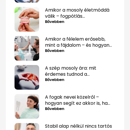
Amikor a mosoly életmóddá
válik – fogpótlás
közérthetően, tabuk nélkül
Bővebben
Amikor a félelem erősebb,
mint a fájdalom – és hogyan
lehet mégis túllépni rajta
Bővebben
A szép mosoly ára: mit
érdemes tudnod a
fogpótlásról, mielőtt döntesz?
Bővebben
A fogak nevei közelről –
hogyan segít ez akkor is, ha
csak „valami fáj hátul”?
Bővebben
Stabil alap nélkül nincs tartós