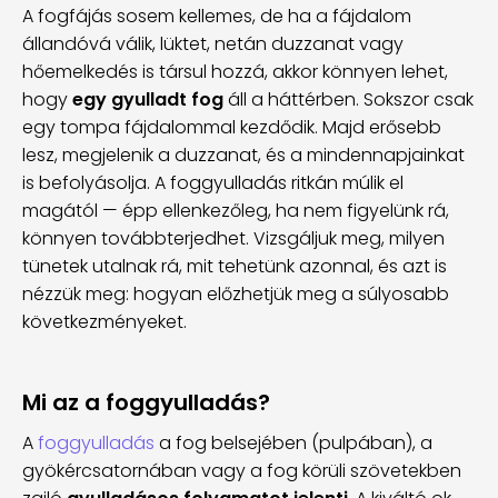
A fogfájás sosem kellemes, de ha a fájdalom
állandóvá válik, lüktet, netán duzzanat vagy
hőemelkedés is társul hozzá, akkor könnyen lehet,
hogy
egy gyulladt fog
áll a háttérben. Sokszor csak
egy tompa fájdalommal kezdődik. Majd erősebb
lesz, megjelenik a duzzanat, és a mindennapjainkat
is befolyásolja. A foggyulladás ritkán múlik el
magától — épp ellenkezőleg, ha nem figyelünk rá,
könnyen továbbterjedhet. Vizsgáljuk meg, milyen
tünetek utalnak rá, mit tehetünk azonnal, és azt is
nézzük meg: hogyan előzhetjük meg a súlyosabb
következményeket.
Mi az a foggyulladás?
A
foggyulladás
a fog belsejében (pulpában), a
gyökércsatornában vagy a fog körüli szövetekben