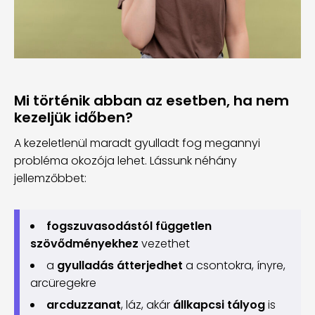
Mi történik abban az esetben, ha nem
kezeljük időben?
A kezeletlenül maradt gyulladt fog megannyi
probléma okozója lehet. Lássunk néhány
jellemzőbbet:
fogszuvasodástól független
szövődményekhez
vezethet
a
gyulladás átterjedhet
a csontokra, ínyre,
arcüregekre
arcduzzanat
, láz, akár
állkapcsi tályog
is