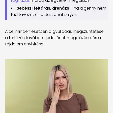
foghúzás
marad az egyetlen megoldás
Sebészi feltárás, drenázs
– ha a genny nem
tud távozni, és a duzzanat súlyos
A cél minden esetben a gyulladás megszüntetése,
a fertőzés továbbterjedésének megelőzése, és a
fájdalom enyhítése.