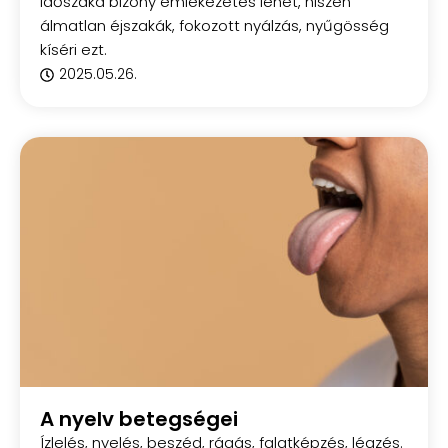
időszaka bizony emlékezetes lehet, hiszen
álmatlan éjszakák, fokozott nyálzás, nyűgösség
kíséri ezt.
2025.05.26.
A nyelv betegségei
Ízlelés, nyelés, beszéd, rágás, falatképzés, légzés.