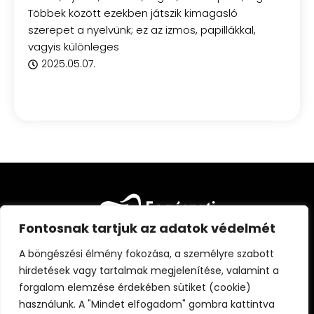
Többek között ezekben játszik kimagasló
szerepet a nyelvünk; ez az izmos, papillákkal,
vagyis különleges
2025.05.07.
Fontosnak tartjuk az adatok védelmét
A böngészési élmény fokozása, a személyre szabott
hirdetések vagy tartalmak megjelenítése, valamint a
forgalom elemzése érdekében sütiket (cookie)
FŐOLDAL
CIKKEK
FOGÁSZATI KISOKOS
használunk. A "Mindet elfogadom" gombra kattintva
ÁLLANDÓ PARTNEREINK
RÓLUNK