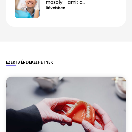
mosoly – amit a
csontpótlásról tényleg tudnod
Bővebben
kell
EZEK IS ÉRDEKELHETNEK