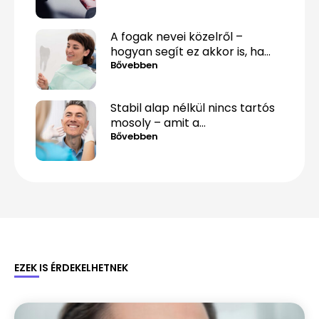
A fogak nevei közelről –
hogyan segít ez akkor is, ha
csak „valami fáj hátul”?
Bővebben
Stabil alap nélkül nincs tartós
mosoly – amit a
csontpótlásról tényleg tudnod
Bővebben
kell
EZEK IS ÉRDEKELHETNEK