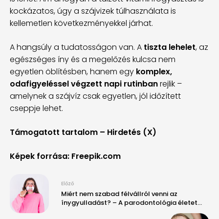
kockázatos, úgy a szájvizek túlhasználata is
kellemetlen következményekkel járhat.
A hangsúly a tudatosságon van. A
tiszta lehelet
, az
egészséges íny és a megelőzés kulcsa nem
egyetlen öblítésben, hanem egy
komplex,
odafigyeléssel végzett napi rutinban
rejlik –
amelynek a szájvíz csak egyetlen, jól időzített
cseppje lehet.
Támogatott tartalom – Hirdetés (X)
Képek forrása: Freepik.com
Előző
Miért nem szabad félvállról venni az
ínygyulladást? – A parodontológia életet
(és fogakat) menthet