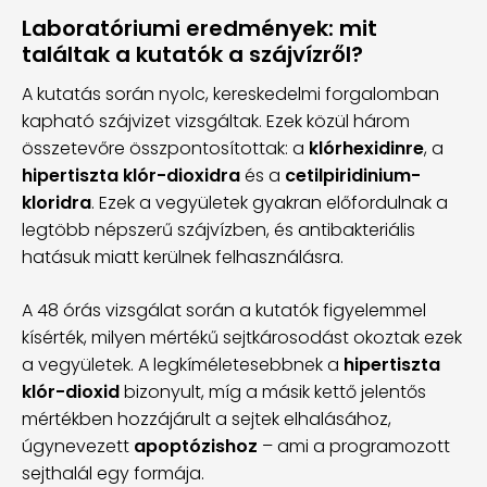
Laboratóriumi eredmények: mit
találtak a kutatók a szájvízről?
A kutatás során nyolc, kereskedelmi forgalomban
kapható szájvizet vizsgáltak. Ezek közül három
összetevőre összpontosítottak: a
klórhexidinre
, a
hipertiszta klór-dioxidra
és a
cetilpiridinium-
kloridra
. Ezek a vegyületek gyakran előfordulnak a
legtöbb népszerű szájvízben, és antibakteriális
hatásuk miatt kerülnek felhasználásra.
A 48 órás vizsgálat során a kutatók figyelemmel
kísérték, milyen mértékű sejtkárosodást okoztak ezek
a vegyületek. A legkíméletesebbnek a
hipertiszta
klór-dioxid
bizonyult, míg a másik kettő jelentős
mértékben hozzájárult a sejtek elhalásához,
úgynevezett
apoptózishoz
– ami a programozott
sejthalál egy formája.