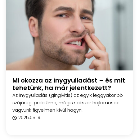
Mi okozza az ínygyulladást – és mit
tehetünk, ha már jelentkezett?
Az ínygyulladás (gingivitis) az egyik leggyakoribb
szájüregi probléma, mégis sokszor hajlamosak
vagyunk figyelmen kívül hagyni.
2025.05.19.