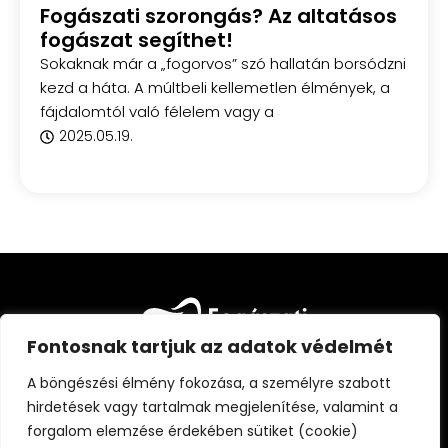
Fogászati szorongás? Az altatásos
fogászat segíthet!
Sokaknak már a „fogorvos” szó hallatán borsódzni
kezd a háta. A múltbeli kellemetlen élmények, a
fájdalomtól való félelem vagy a
2025.05.19.
Fontosnak tartjuk az adatok védelmét
A böngészési élmény fokozása, a személyre szabott
hirdetések vagy tartalmak megjelenítése, valamint a
forgalom elemzése érdekében sütiket (cookie)
FŐOLDAL
CIKKEK
FOGÁSZATI KISOKOS