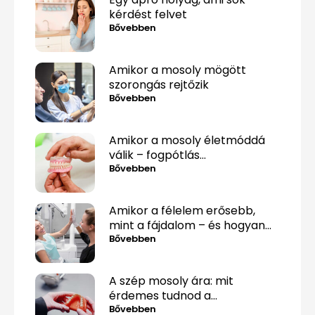
kérdést felvet
Bővebben
Amikor a mosoly mögött
szorongás rejtőzik
Bővebben
Amikor a mosoly életmóddá
válik – fogpótlás
közérthetően, tabuk nélkül
Bővebben
Amikor a félelem erősebb,
mint a fájdalom – és hogyan
lehet mégis túllépni rajta
Bővebben
A szép mosoly ára: mit
érdemes tudnod a
fogpótlásról, mielőtt döntesz?
Bővebben