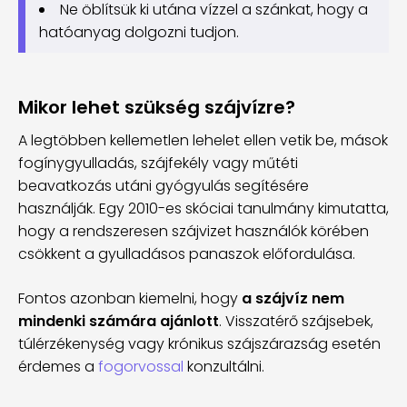
Ne öblítsük ki utána vízzel a szánkat, hogy a
hatóanyag dolgozni tudjon.
Mikor lehet szükség szájvízre?
A legtöbben kellemetlen lehelet ellen vetik be, mások
fogínygyulladás, szájfekély vagy műtéti
beavatkozás utáni gyógyulás segítésére
használják. Egy 2010-es skóciai tanulmány kimutatta,
hogy a rendszeresen szájvizet használók körében
csökkent a gyulladásos panaszok előfordulása.
Fontos azonban kiemelni, hogy
a szájvíz nem
mindenki számára ajánlott
. Visszatérő szájsebek,
túlérzékenység vagy krónikus szájszárazság esetén
érdemes a
fogorvossal
konzultálni.