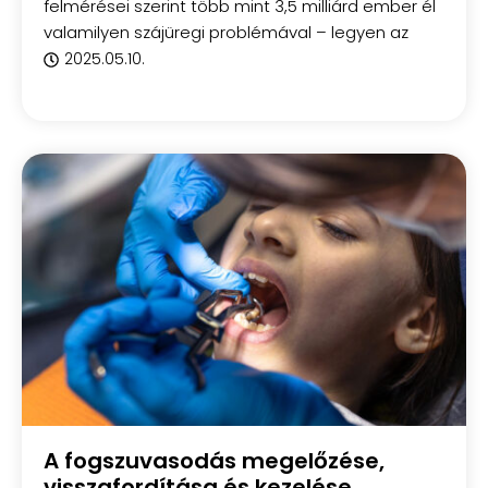
felmérései szerint több mint 3,5 milliárd ember él
valamilyen szájüregi problémával – legyen az
2025.05.10.
A fogszuvasodás megelőzése,
visszafordítása és kezelése