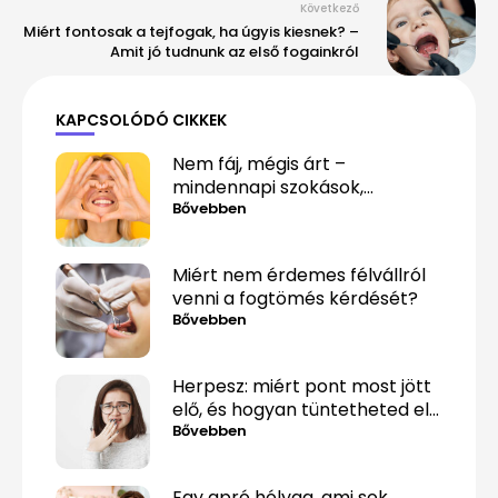
Következő
Miért fontosak a tejfogak, ha úgyis kiesnek? –
Amit jó tudnunk az első fogainkról
KAPCSOLÓDÓ CIKKEK
Nem fáj, mégis árt –
mindennapi szokások,
amelyek alattomosan
Bővebben
rombolják a fogaidat
Miért nem érdemes félvállról
venni a fogtömés kérdését?
Bővebben
Herpesz: miért pont most jött
elő, és hogyan tüntetheted el
minél gyorsabban?
Bővebben
Egy apró hólyag, ami sok