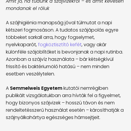
Amit jó, ha tudunk a szájvizekről – és amit kevesen
mondanak el róluk
A szájhigiénia manapság jóval túlmutat a napi
kétszeri fogmosáson. A tudatos szájápolás egyre
többeket sarkall arra, hogy fogselymet,
nyelvkaparót,
fogköztisztító kefét
, vagy akár
különféle szájöblítőket is bevonjanak a napi rutinba.
Azonban a szájvíz használata – bár kétségkívül
frissítő és baktériumölő hatású – nem minden
esetben veszélytelen.
A
Semmelweis Egyetem
kutatói nemrégiben
publikált vizsgálatukban arra hívták fel a figyelmet,
hogy bizonyos szájvizek – hosszú távon és nem
rendeltetésszerű használat esetén – károsíthatják a
szájnyálkahártya egészséges hámsejtjeit.