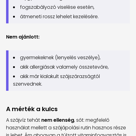
fogszabályozó viselése esetén,
átmeneti rossz lehelet kezelésére.
Nem ajánlott:
gyermekeknek (lenyelés veszélye),
akik allergiásak valamely összetevőre,
akik már kialakult szájszárazságtól
szenvednek.
A mérték a kulcs
A szájvíz tehát
nem ellenség
, sőt: megfelelő
használat mellett a szájápolási rutin hasznos része
is lehet. Ám ahogyan a túlzott vitaminfogyasztás is