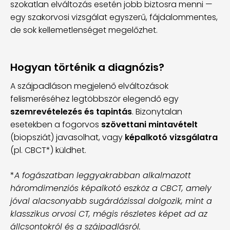
szokatlan elváltozás esetén jobb biztosra menni —
egy szakorvosi vizsgálat egyszerű, fájdalommentes,
de sok kellemetlenséget megelőzhet.
Hogyan történik a diagnózis?
A szájpadláson megjelenő elváltozások
felismeréséhez legtöbbször elegendő egy
szemrevételezés és tapintás
. Bizonytalan
esetekben a fogorvos
szövettani mintavételt
(biopsziát) javasolhat, vagy
képalkotó vizsgálatra
(pl. CBCT*) küldhet.
*
A fogászatban leggyakrabban alkalmazott
háromdimenziós képalkotó eszköz a CBCT, amely
jóval alacsonyabb sugárdózissal dolgozik, mint a
klasszikus orvosi CT, mégis részletes képet ad az
állcsontokról és a szájpadlásról.