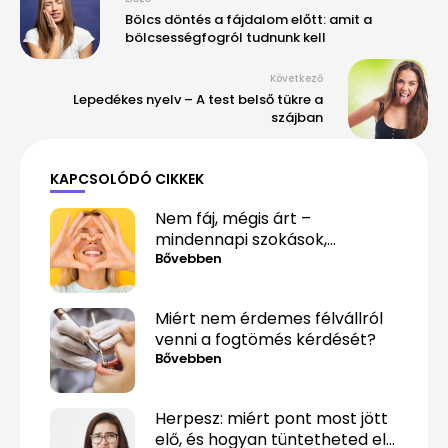
Bölcs döntés a fájdalom előtt: amit a
bölcsességfogról tudnunk kell
Következő
Lepedékes nyelv – A test belső tükre a
szájban
KAPCSOLÓDÓ CIKKEK
Nem fáj, mégis árt –
mindennapi szokások,
amelyek alattomosan
Bővebben
rombolják a fogaidat
Miért nem érdemes félvállról
venni a fogtömés kérdését?
Bővebben
Herpesz: miért pont most jött
elő, és hogyan tüntetheted el