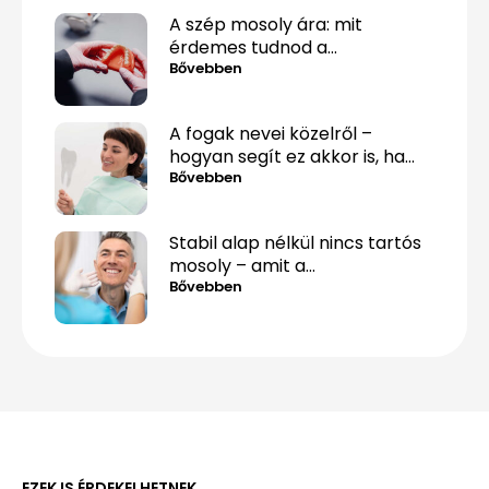
A szép mosoly ára: mit
érdemes tudnod a
fogpótlásról, mielőtt döntesz?
Bővebben
A fogak nevei közelről –
hogyan segít ez akkor is, ha
csak „valami fáj hátul”?
Bővebben
Stabil alap nélkül nincs tartós
mosoly – amit a
csontpótlásról tényleg tudnod
Bővebben
kell
EZEK IS ÉRDEKELHETNEK