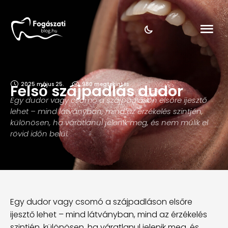
2025 május 25.
980
 megtekintés
Felső szájpadlás dudor
Egy dudor vagy csomó a szájpadláson elsőre ijesztő
lehet – mind látványban, mind az érzékelés szintjén,
különösen, ha váratlanul jelenik meg, és nem múlik el
rövid időn belül.
Egy dudor vagy csomó a szájpadláson elsőre
ijesztő lehet – mind látványban, mind az érzékelés
szintjén, különösen, ha váratlanul jelenik meg, és