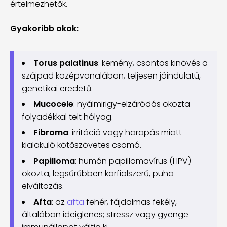
értelmezhetők.
Gyakoribb okok:
Torus palatinus
: kemény, csontos kinövés a
szájpad középvonalában, teljesen jóindulatú,
genetikai eredetű.
Mucocele
: nyálmirigy-elzáródás okozta
folyadékkal telt hólyag.
Fibroma
: irritáció vagy harapás miatt
kialakuló kötőszövetes csomó.
Papilloma
: humán papillomavírus (HPV)
okozta, legsűrűbben karfiolszerű, puha
elváltozás.
Afta
: az
afta
fehér, fájdalmas fekély,
általában ideiglenes; stressz vagy gyenge