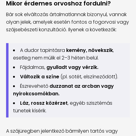
Mikor érdemes orvoshoz fordulni?
Bár sok elváltozás ártalmatlannak bizonyul, vannak
olyan jelek, amelyek esetén fontos a fogorvosi vagy
szájsebészeti konzultáció. Ilyenek a következők:
A dudor tapintásra
kemény, növekszik
,
esetleg nem múlik el 2–3 héten belül.
Fájdalmas,
gyulladt vagy vérzik.
Változik a színe
(pl. sötét, elszíneződött).
Észrevehető
duzzanat az arcban vagy
nyirokcsomókban.
Láz, rossz közérzet
, egyéb szisztémás
tünetek kísérik.
A szájüregben jelentkező bármilyen tartós vagy