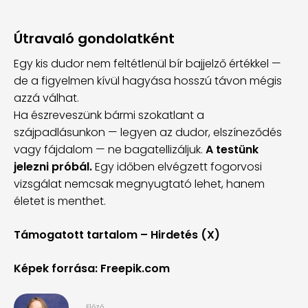
Útravaló gondolatként
Egy kis dudor nem feltétlenül bír bajjelző értékkel —
de a figyelmen kívül hagyása hosszú távon mégis
azzá válhat.
Ha észreveszünk bármi szokatlant a
szájpadlásunkon — legyen az dudor, elszíneződés
vagy fájdalom — ne bagatellizáljuk.
A testünk
jelezni próbál.
Egy időben elvégzett fogorvosi
vizsgálat nemcsak megnyugtató lehet, hanem
életet is menthet.
Támogatott tartalom – Hirdetés (X)
Képek forrása: Freepik.com
Előző