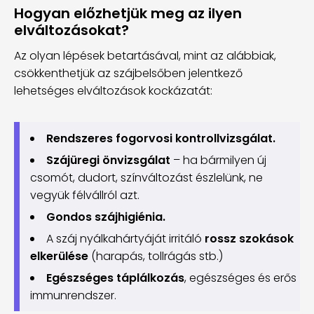
Hogyan előzhetjük meg az ilyen
elváltozásokat?
Az olyan lépések betartásával, mint az alábbiak,
csökkenthetjük az szájbelsőben jelentkező
lehetséges elváltozások kockázatát:
Rendszeres fogorvosi kontrollvizsgálat.
Szájüregi önvizsgálat
– ha bármilyen új
csomót, dudort, színváltozást észlelünk, ne
vegyük félvállról azt.
Gondos szájhigiénia.
A száj nyálkahártyáját irritáló
rossz szokások
elkerülése
(harapás, tollrágás stb.)
Egészséges táplálkozás
, egészséges és erős
immunrendszer.