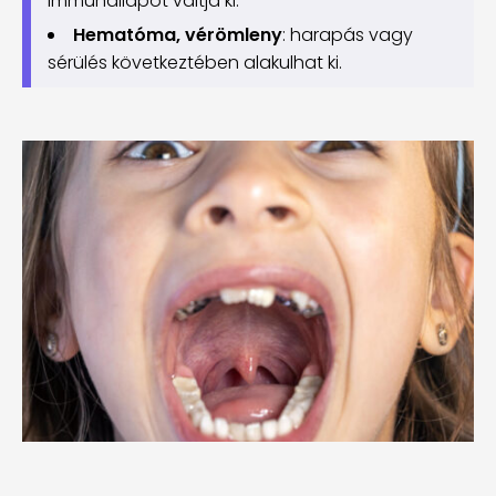
immunállapot váltja ki.
Hematóma, vérömleny
: harapás vagy
sérülés következtében alakulhat ki.