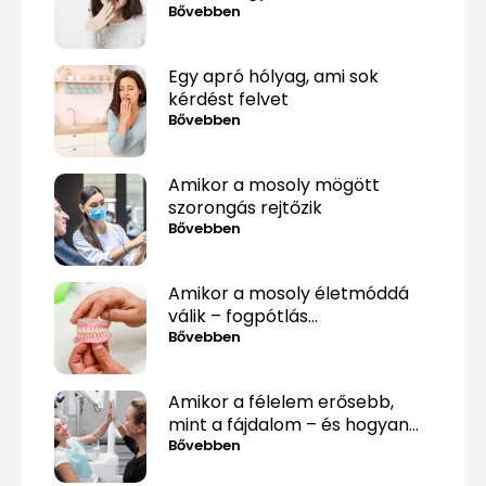
minél gyorsabban?
Bővebben
Egy apró hólyag, ami sok
kérdést felvet
Bővebben
Amikor a mosoly mögött
szorongás rejtőzik
Bővebben
Amikor a mosoly életmóddá
válik – fogpótlás
közérthetően, tabuk nélkül
Bővebben
Amikor a félelem erősebb,
mint a fájdalom – és hogyan
lehet mégis túllépni rajta
Bővebben