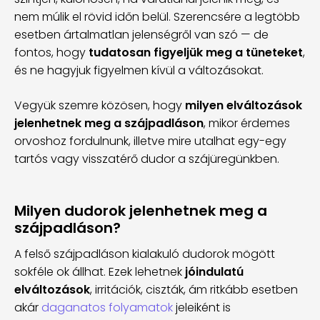
nem múlik el rövid időn belül. Szerencsére a legtöbb
esetben ártalmatlan jelenségről van szó — de
fontos, hogy
tudatosan figyeljük meg a tüneteket
,
és ne hagyjuk figyelmen kívül a változásokat.
Vegyük szemre közösen, hogy
milyen elváltozások
jelenhetnek meg a szájpadláson
, mikor érdemes
orvoshoz fordulnunk, illetve mire utalhat egy-egy
tartós vagy visszatérő dudor a szájüregünkben.
Milyen dudorok jelenhetnek meg a
szájpadláson?
A felső szájpadláson kialakuló dudorok mögött
sokféle ok állhat. Ezek lehetnek
jóindulatú
elváltozások
, irritációk, ciszták, ám ritkább esetben
akár
daganatos folyamatok
jeleiként is