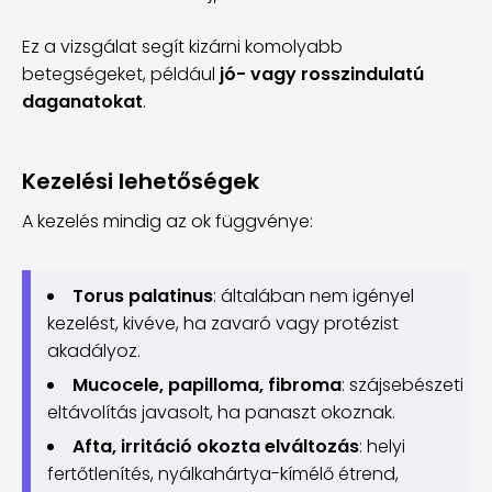
Ez a vizsgálat segít kizárni komolyabb
betegségeket, például
jó- vagy rosszindulatú
daganatokat
.
Kezelési lehetőségek
A kezelés mindig az ok függvénye:
Torus palatinus
: általában nem igényel
kezelést, kivéve, ha zavaró vagy protézist
akadályoz.
Mucocele, papilloma, fibroma
: szájsebészeti
eltávolítás javasolt, ha panaszt okoznak.
Afta, irritáció okozta elváltozás
: helyi
fertőtlenítés, nyálkahártya-kímélő étrend,