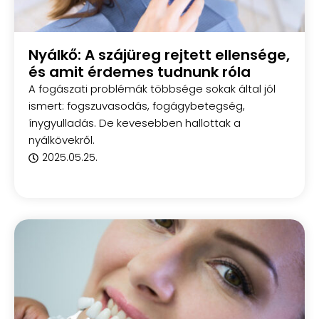
Nyálkő: A szájüreg rejtett ellensége,
és amit érdemes tudnunk róla
A fogászati problémák többsége sokak által jól
ismert: fogszuvasodás, fogágybetegség,
ínygyulladás. De kevesebben hallottak a
nyálkövekről.
2025.05.25.