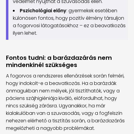
védelmet nyújthat a szuvasodás ellen.
Pszichológiai előny
: gyermekek esetében
különösen fontos, hogy pozitív élmény társuljon
a fogorvosi látogatásokhoz – ez a beavatkozás
ilyen lehet.
Fontos tudni: a barázdazárás nem
mindenkinél szükséges
A fogorvos a rendszeres ellenőrzések során felméri,
hogy indokolt-e a beavatkozás. Ha a barázdák
önmagukban nem mélyek, jól tisztíthatók, vagy a
páciens szájhigiéniája kiváló, előfordulhat, hogy
nincs szükség zárásra. Ugyanakkor, ha már
kialakulóban van a szuvasodás, vagy a fogfelszín
nehezen elérhető a tisztítás során, a barázdazárás
megelőzheti a nagyobb problémákat.