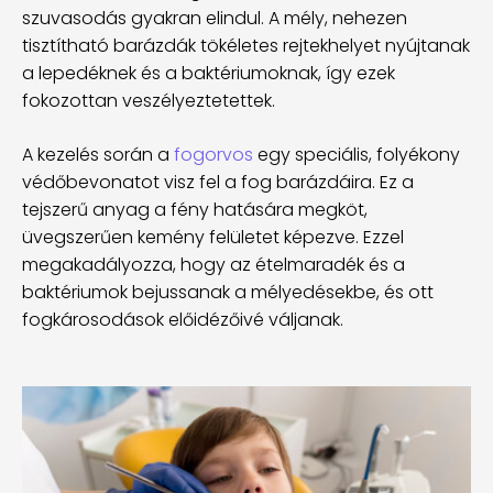
szuvasodás gyakran elindul. A mély, nehezen
tisztítható barázdák tökéletes rejtekhelyet nyújtanak
a lepedéknek és a baktériumoknak, így ezek
fokozottan veszélyeztetettek.
A kezelés során a
fogorvos
egy speciális, folyékony
védőbevonatot visz fel a fog barázdáira. Ez a
tejszerű anyag a fény hatására megköt,
üvegszerűen kemény felületet képezve. Ezzel
megakadályozza, hogy az ételmaradék és a
baktériumok bejussanak a mélyedésekbe, és ott
fogkárosodások előidézőivé váljanak.