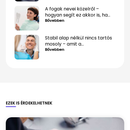
A fogak nevei közelről –
hogyan segít ez akkor is, ha
csak „valami fáj hátul”?
Bővebben
Stabil alap nélkül nincs tartós
mosoly – amit a
csontpótlásról tényleg tudnod
Bővebben
kell
EZEK IS ÉRDEKELHETNEK