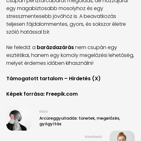
csupán pénztárcabarát megoldás, de hozzájárul
egy magabiztosabb mosolyhoz és egy
stresszmentesebb jövőhöz is. A beavatkozás
teljesen fájdalommentes, gyors, és sokszor életre
szóló hatással bír.
Ne feledd: a
barázdazárás
nem csupán egy
esztétikai, hanem egy komoly megelőzési lehetőség,
melyet érdemes időben kihasználni!
Támogatott tartalom – Hirdetés (X)
Képek forrása: Freepik.com
Előző
Arcüreggyulladás: tünetek, megelőzés,
gyógyítás
Következő