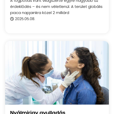
A fogpótlás iránt világszerte egyre nagyobb az
érdeklődés – és nem véletlenül. A terület globális
piaca napjainkra közel 2 milliárd
2025.05.08.
Nyálmirigy gyulladás