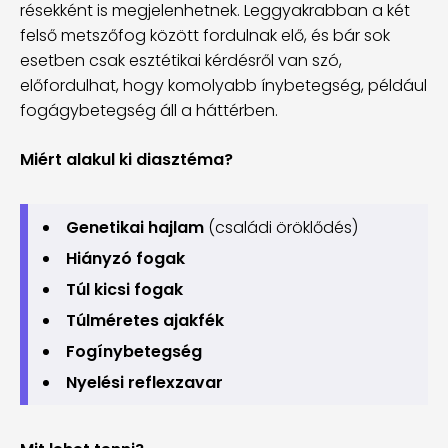
résekként is megjelenhetnek. Leggyakrabban a két
felső metszőfog között fordulnak elő, és bár sok
esetben csak esztétikai kérdésről van szó,
előfordulhat, hogy komolyabb ínybetegség, például
fogágybetegség áll a háttérben.
Miért alakul ki diasztéma?
Genetikai hajlam
(családi öröklődés)
Hiányzó fogak
Túl kicsi fogak
Túlméretes ajakfék
Fogínybetegség
Nyelési reflexzavar