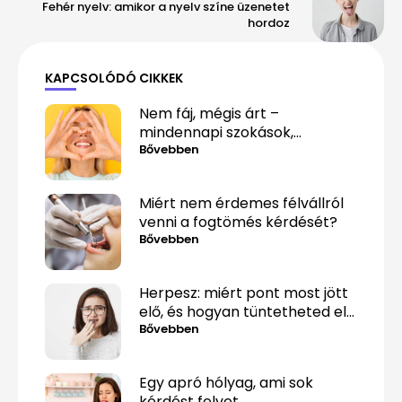
Fehér nyelv: amikor a nyelv színe üzenetet
hordoz
KAPCSOLÓDÓ CIKKEK
Nem fáj, mégis árt –
mindennapi szokások,
amelyek alattomosan
Bővebben
rombolják a fogaidat
Miért nem érdemes félvállról
venni a fogtömés kérdését?
Bővebben
Herpesz: miért pont most jött
elő, és hogyan tüntetheted el
minél gyorsabban?
Bővebben
Egy apró hólyag, ami sok
kérdést felvet