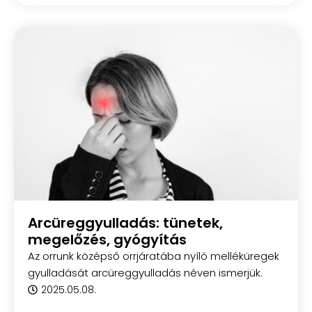
Arcüreggyulladás: tünetek,
megelőzés, gyógyítás
Az orrunk középső orrjáratába nyíló melléküregek
gyulladását arcüreggyulladás néven ismerjük.
2025.05.08.