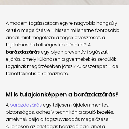
A modern fogászatban egyre nagyobb hangsúly
kerül a megelőzésre – hiszen mi lehetne fontosabb
annál, mint megelőzni a fogak elvesztését, a
fájdalmas és költséges kezeléseket? A
barázdazárás
egy olyan preventív fogászati
eljárás, amely különösen a gyermekek és serdülők
fogainak megőrzésében játszik kulcsszerepet – de
felnőtteknél is alkalmazható.
Mi is tulajdonképpen a barázdazárás?
A
barázdazárás
egy teljesen fájdalommentes,
biztonságos, adhezív technikán alapuló kezelés,
amelynek célja a fogszuvasodás megelőzése –
különösen az őrlőfogak barázdáiban, ahol a