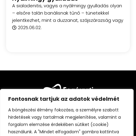
A sialadenitis, vagyis a nyálmirigy gyulladás olyan
– elsőre talán banálisnak tűnő – tünetekkel
jelentkezhet, mint a duzzanat, szájszárazság vagy
2025.06.02.
Fontosnak tartjuk az adatok védelmét
A böngészési élmény fokozása, a személyre szabott
hirdetések vagy tartalmak megjelenítése, valamint a
forgalom elemzése érdekében sütiket (cookie)
FŐOLDAL
CIKKEK
FOGÁSZATI KISOKOS
használunk. A "Mindet elfogadom" gombra kattintva
ÁLLANDÓ PARTNEREINK
RÓLUNK