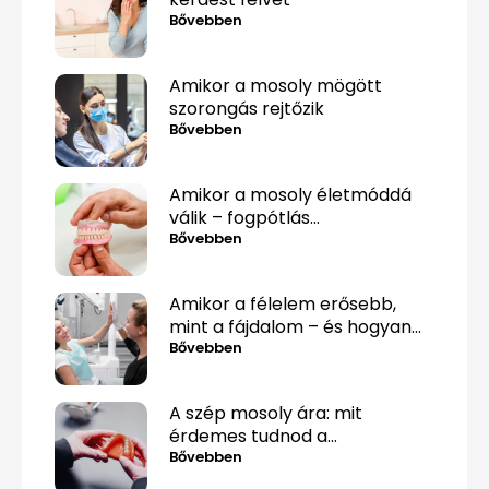
Bővebben
Amikor a mosoly mögött
szorongás rejtőzik
Bővebben
Amikor a mosoly életmóddá
válik – fogpótlás
közérthetően, tabuk nélkül
Bővebben
Amikor a félelem erősebb,
mint a fájdalom – és hogyan
lehet mégis túllépni rajta
Bővebben
A szép mosoly ára: mit
érdemes tudnod a
fogpótlásról, mielőtt döntesz?
Bővebben