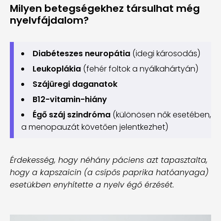
Milyen betegségekhez társulhat még
nyelvfájdalom?
Diabéteszes neuropátia
(idegi károsodás)
Leukoplákia
(fehér foltok a nyálkahártyán)
Szájüregi daganatok
B12-vitamin-hiány
Égő száj szindróma
(különösen nők esetében,
a menopauzát követően jelentkezhet)
Érdekesség, hogy néhány páciens azt tapasztalta,
hogy a kapszaicin (a csípős paprika hatóanyaga)
esetükben enyhítette a nyelv égő érzését.