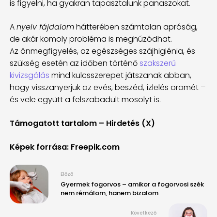
is figyelni, ha gyakran tapasztalunk panaszokat.
A
nyelv fájdalom
hátterében számtalan apróság,
de akár komoly probléma is meghúzódhat.
Az önmegfigyelés, az egészséges szájhigiénia, és
szükség esetén az időben történő
szakszerű
kivizsgálás
mind kulcsszerepet játszanak abban,
hogy visszanyerjük az evés, beszéd, ízlelés örömét –
és vele együtt a felszabadult mosolyt is.
Támogatott tartalom – Hirdetés (X)
Képek forrása: Freepik.com
Előző
Gyermek fogorvos – amikor a fogorvosi szék
nem rémálom, hanem bizalom
Következő