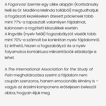
A
Fogorvosi Szemle
egy cikke alapján (Koritsánszky
Nelli és Dr. Madléna Melinda tollából) megtudhatjuk:
a fogászati kezeléseken átesett páciensek több
mint 77%-a tapasztalt valamilyen fájdalmat,
különösen a rögzített készülékek esetén.
A lingvális (nyelv felőli) fogszabályzót viselők több
mint 70%-a számolt be konkrétan nyelv fájdalomról.
Ez érthető, hiszen a fogszabályzó és a nyelv
folyamatos kontaktusa mikroirritációk előidézője is
lehet.
A
The International Association for the Study of
Pain
meghatározása szerint a fájdalom nem
csupán szenzoros, hanem emocionális élmény is –
vagyis az érzelmi komponens erőteljesen beleszól
abba, hogyan éljük meg.