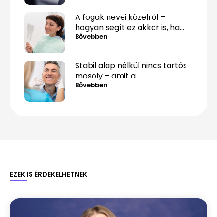
A fogak nevei közelről –
hogyan segít ez akkor is, ha
csak „valami fáj hátul”?
Bővebben
Stabil alap nélkül nincs tartós
mosoly – amit a
csontpótlásról tényleg tudnod
Bővebben
kell
EZEK IS ÉRDEKELHETNEK