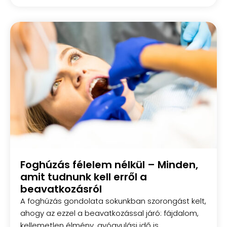
Foghúzás félelem nélkül – Minden,
amit tudnunk kell erről a
beavatkozásról
A foghúzás gondolata sokunkban szorongást kelt,
ahogy az ezzel a beavatkozással járó: fájdalom,
kellemetlen élmény, gyógyulási idő is.