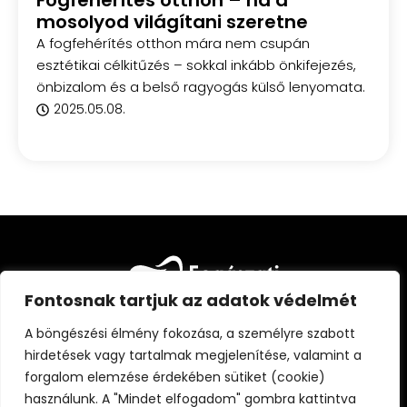
Fogfehérítés otthon – ha a
mosolyod világítani szeretne
A fogfehérítés otthon mára nem csupán
esztétikai célkitűzés – sokkal inkább önkifejezés,
önbizalom és a belső ragyogás külső lenyomata.
2025.05.08.
Fontosnak tartjuk az adatok védelmét
A böngészési élmény fokozása, a személyre szabott
hirdetések vagy tartalmak megjelenítése, valamint a
forgalom elemzése érdekében sütiket (cookie)
FŐOLDAL
CIKKEK
FOGÁSZATI KISOKOS
használunk. A "Mindet elfogadom" gombra kattintva