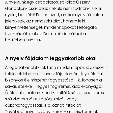
A nyelvünk egy csodálatos, sokoldalú szerv.
Gondoljunk csak bele: nélküle nem tudnánk ízlelni,
nyelni, beszélni! Éppen ezért, amikor nyelv fájdalom
jelentkezik, az nemcsak fizikai, hanem lelki
kényelmetlenséget, mindennapokat felforgató
frusztrációt is okoz. De mi minden állhat a
háttérben? Nézzük!
A nyelv fájdalom leggyakoribb okai
A legártatlanabbnak tűnő mindennapos szokások is
felelősek lehetnek a nyelv fájdalomért. Így például:
bizonyos élelmiszerek fogyasztása – különösen a
savas ételeké –, egyes fogkrémek adalékanyagai
(például a nátrium-lauril-szulfát), sőt, a rendszeres
szájvízhasználat, rágógumizás vagy
cukorkafogyasztás is okozhat irritációt.
Továbbá egyes gyógyszerek – antihisztaminok,