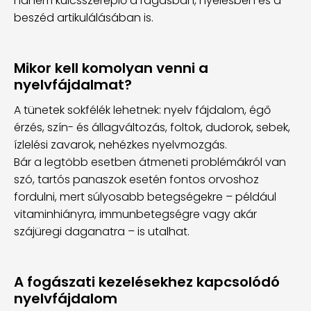
hanem kulcsszereplő a rágásban, nyelésben és a
beszéd artikulálásában is.
Mikor kell komolyan venni a
nyelvfájdalmat?
A tünetek sokfélék lehetnek: nyelv fájdalom, égő
érzés, szín- és állagváltozás, foltok, dudorok, sebek,
ízlelési zavarok, nehézkes nyelvmozgás.
Bár a legtöbb esetben átmeneti problémákról van
szó, tartós panaszok esetén fontos orvoshoz
fordulni, mert súlyosabb betegségekre – például
vitaminhiányra, immunbetegségre vagy akár
szájüregi daganatra – is utalhat.
A fogászati kezelésekhez kapcsolódó
nyelvfájdalom