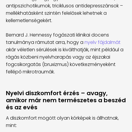
antipszichotikumok, triciklusos antidepresszánsok –
mellékhatásként szintén felelősek lehetnek a
kellemetlenségekért.
Bernard J. Hennessy fogászati klinikai docens
tanulmánya rámutat arra, hogy a
nyelv fájdalmát
akár véletlen sérülések is kiválthatják, mint például a
rágás közbeni nyelvharapás vagy az éjszakai
fogcsikorgatás (bruxizmus) következményeként
fellépő mikrotraumák.
Nyelvi diszkomfort érzés – avagy,
amikor már nem természetes a beszéd
és az evés
A diszkomfort mögött olyan kórképek is állhatnak,
mint: