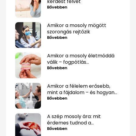
kérdést felvet
Bővebben
Amikor a mosoly mögött
szorongás rejtőzik
Bővebben
Amikor a mosoly életmóddá
válik – fogpótlás
közérthetően, tabuk nélkül
Bővebben
Amikor a félelem erősebb,
mint a fájdalom – és hogyan
lehet mégis túllépni rajta
Bővebben
A szép mosoly ára: mit
érdemes tudnod a
fogpótlásról, mielőtt döntesz?
Bővebben