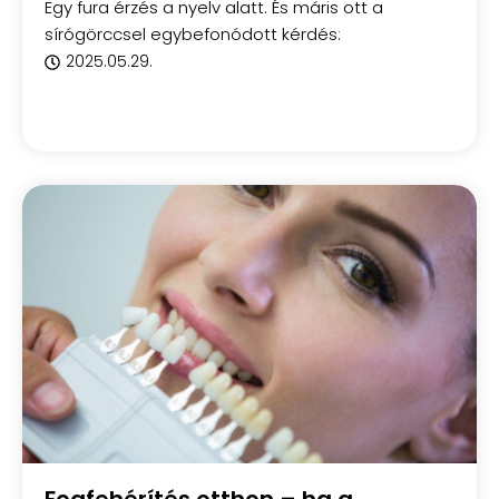
Egy fura érzés a nyelv alatt. És máris ott a
sírógörccsel egybefonódott kérdés:
2025.05.29.