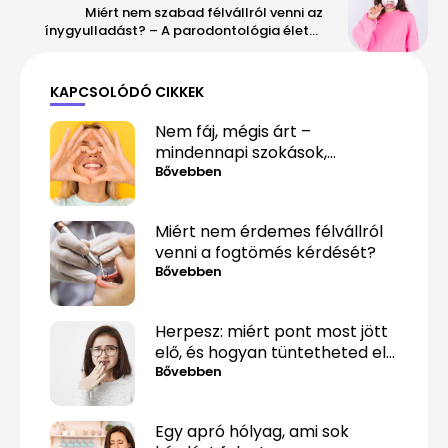
Miért nem szabad félvállról venni az
ínygyulladást? – A parodontológia életet
(és fogakat) menthet
KAPCSOLÓDÓ CIKKEK
Nem fáj, mégis árt –
mindennapi szokások,
amelyek alattomosan
Bővebben
rombolják a fogaidat
Miért nem érdemes félvállról
venni a fogtömés kérdését?
Bővebben
Herpesz: miért pont most jött
elő, és hogyan tüntetheted el
minél gyorsabban?
Bővebben
Egy apró hólyag, ami sok