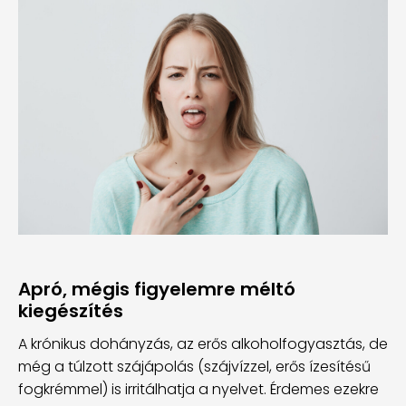
Apró, mégis figyelemre méltó
kiegészítés
A krónikus dohányzás, az erős alkoholfogyasztás, de
még a túlzott szájápolás (szájvízzel, erős ízesítésű
fogkrémmel) is irritálhatja a nyelvet. Érdemes ezekre