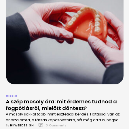
CIKKEK
A szép mosoly ára: mit érdemes tudnod a
fogpótlásról, mielőtt döntesz?
A mosoly sokkal több, mint esztétikai kérdés. Hatással van az
önbizalomra, a társas kapcsolatokra, sőt még arra is, hogyan
érzed magad a mindennapokban.
By 
HKWEBDESIGN
0
 Comments