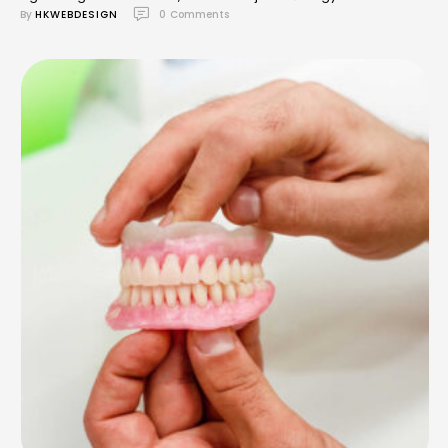
önbizalom fontosságáról.
By 
HKWEBDESIGN
0
 Comments