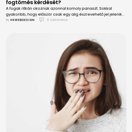
fogtömés kérdését?
A fogak ritkán okoznak azonnal komoly panaszt. Sokkal
gyakoribb, hogy először csak egy alig észrevehető jel jelenik
meg.
By 
HKWEBDESIGN
0
 Comments