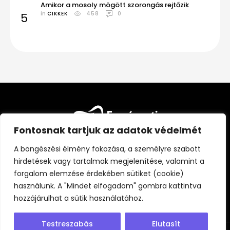
Amikor a mosoly mögött szorongás rejtőzik
in 
CIKKEK
458
0
5
Fontosnak tartjuk az adatok védelmét
A böngészési élmény fokozása, a személyre szabott
hirdetések vagy tartalmak megjelenítése, valamint a
forgalom elemzése érdekében sütiket (cookie)
FŐOLDAL
CIKKEK
FOGÁSZATI KISOKOS
használunk. A "Mindet elfogadom" gombra kattintva
ÁLLANDÓ PARTNEREINK
RÓLUNK
hozzájárulhat a sütik használatához.
Testreszabás
Elutasít