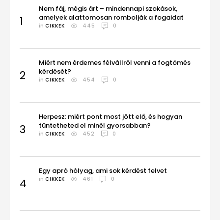
Nem fáj, mégis árt – mindennapi szokások,
amelyek alattomosan rombolják a fogaidat
1
in 
CIKKEK
445
0
Miért nem érdemes félvállról venni a fogtömés
kérdését?
2
in 
CIKKEK
454
0
Herpesz: miért pont most jött elő, és hogyan
tüntetheted el minél gyorsabban?
3
in 
CIKKEK
452
0
Egy apró hólyag, ami sok kérdést felvet
in 
CIKKEK
461
0
4