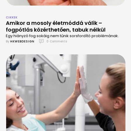
CIKKEK
Amikor a mosoly életmóddá válik –
fogpótlás közérthetően, tabuk nélkül
Egy hiányzó fog sokáig nem tűnik sorsfordító problémának.
By 
HKWEBDESIGN
0
 Comments