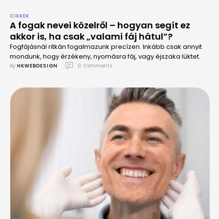
CIKKEK
A fogak nevei közelről – hogyan segít ez
akkor is, ha csak „valami fáj hátul”?
Fogfájásnál ritkán fogalmazunk precízen. Inkább csak annyit
mondunk, hogy érzékeny, nyomásra fáj, vagy éjszaka lüktet.
By 
HKWEBDESIGN
0
 Comments