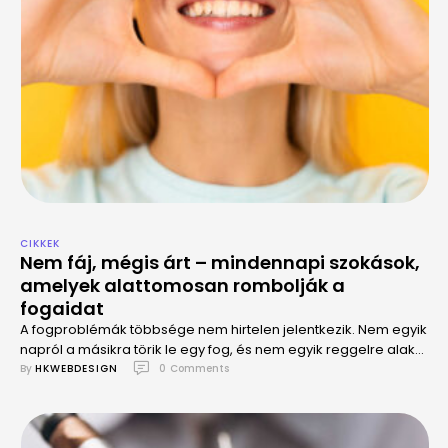
CIKKEK
Nem fáj, mégis árt – mindennapi szokások,
amelyek alattomosan rombolják a
fogaidat
A fogproblémák többsége nem hirtelen jelentkezik. Nem egyik
napról a másikra törik le egy fog, és nem egyik reggelre alakul
ki komoly ínybetegség.
By 
HKWEBDESIGN
0
 Comments