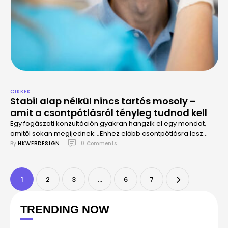
CIKKEK
Stabil alap nélkül nincs tartós mosoly –
amit a csontpótlásról tényleg tudnod kell
Egy fogászati konzultáción gyakran hangzik el egy mondat,
amitől sokan megijednek: „Ehhez előbb csontpótlásra lesz
szükség.”
By 
HKWEBDESIGN
0
 Comments
1
2
3
…
6
7
TRENDING NOW