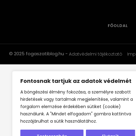
FŐOLDAL
© 2025 fogaszatiblog.hu -
Adatvédelmi tájékoztató
Imp
Fontosnak tartjuk az adatok védelmét
A böngészési élmény fokozása, a személyre szabott
hirdetések vagy tartalmak megjelenítése, valamint a
forgalom elemzése érdekében sütiket (cookie)
használunk. A "Mindet elfogadom" gombra kattintva
hozzájárulhat a sütik használatához.